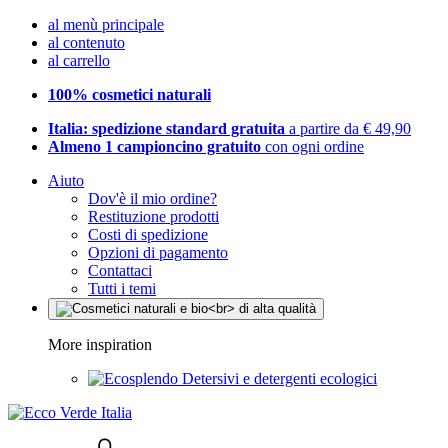
al menù principale
al contenuto
al carrello
100% cosmetici naturali
Italia: spedizione standard gratuita
a partire da € 49,90
Almeno 1 campioncino gratuito
con ogni ordine
Aiuto
Dov'è il mio ordine?
Restituzione prodotti
Costi di spedizione
Opzioni di pagamento
Contattaci
Tutti i temi
More inspiration
Detersivi e detergenti ecologici