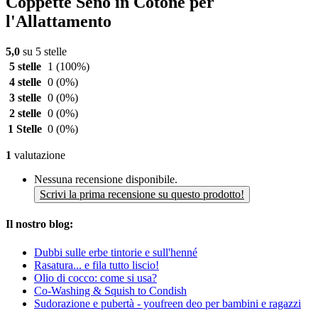
Coppette Seno in Cotone per
l'Allattamento
5,0
su 5 stelle
5 stelle
1
(100%)
4 stelle
0
(0%)
3 stelle
0
(0%)
2 stelle
0
(0%)
1 Stelle
0
(0%)
1
valutazione
Nessuna recensione disponibile.
Scrivi la prima recensione su questo prodotto!
Il nostro blog:
Dubbi sulle erbe tintorie e sull'henné
Rasatura... e fila tutto liscio!
Olio di cocco: come si usa?
Co-Washing & Squish to Condish
Sudorazione e pubertà - youfreen deo per bambini e ragazzi