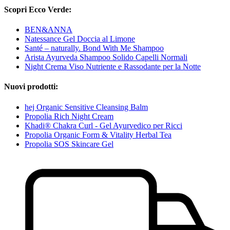
Scopri Ecco Verde:
BEN&ANNA
Natessance Gel Doccia al Limone
Santé – naturally. Bond With Me Shampoo
Arista Ayurveda Shampoo Solido Capelli Normali
Night Crema Viso Nutriente e Rassodante per la Notte
Nuovi prodotti:
hej Organic Sensitive Cleansing Balm
Propolia Rich Night Cream
Khadi® Chakra Curl - Gel Ayurvedico per Ricci
Propolia Organic Form & Vitality Herbal Tea
Propolia SOS Skincare Gel