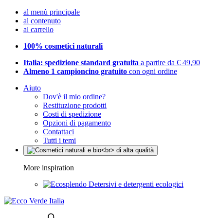
al menù principale
al contenuto
al carrello
100% cosmetici naturali
Italia: spedizione standard gratuita
a partire da € 49,90
Almeno 1 campioncino gratuito
con ogni ordine
Aiuto
Dov'è il mio ordine?
Restituzione prodotti
Costi di spedizione
Opzioni di pagamento
Contattaci
Tutti i temi
More inspiration
Detersivi e detergenti ecologici