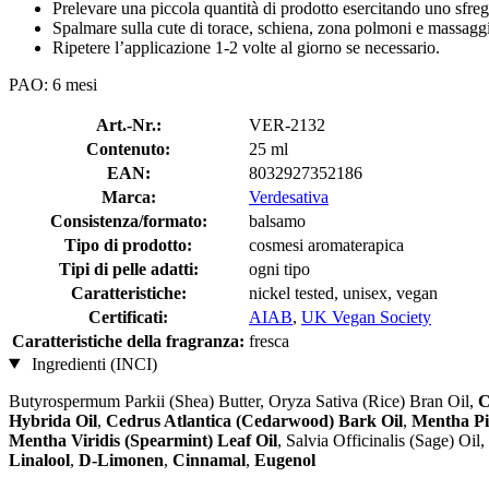
Prelevare una piccola quantità di prodotto esercitando uno sfreg
Spalmare sulla cute di torace, schiena, zona polmoni e massaggia
Ripetere l’applicazione 1-2 volte al giorno se necessario.
PAO: 6 mesi
Art.-Nr.:
VER-2132
Contenuto:
25 ml
EAN:
8032927352186
Marca:
Verdesativa
Consistenza/formato:
balsamo
Tipo di prodotto:
cosmesi aromaterapica
Tipi di pelle adatti:
ogni tipo
Caratteristiche:
nickel tested, unisex, vegan
Certificati:
AIAB
,
UK Vegan Society
Caratteristiche della fragranza:
fresca
Ingredienti (INCI)
Butyrospermum Parkii (Shea) Butter, Oryza Sativa (Rice) Bran Oil,
C
Hybrida Oil
,
Cedrus Atlantica (Cedarwood) Bark Oil
,
Mentha Pi
Mentha Viridis (Spearmint) Leaf Oil
, Salvia Officinalis (Sage) O
Linalool
,
D-Limonen
,
Cinnamal
,
Eugenol