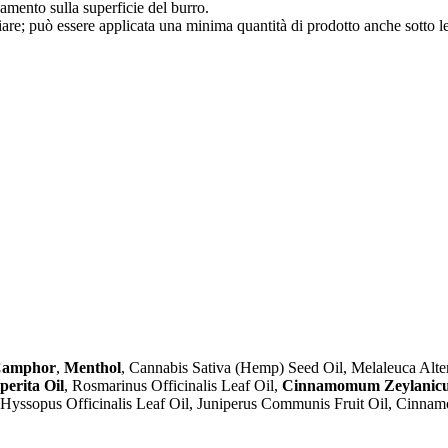
amento sulla superficie del burro.
re; può essere applicata una minima quantità di prodotto anche sotto le
amphor
,
Menthol
, Cannabis Sativa (Hemp) Seed Oil, Melaleuca Alter
perita Oil
, Rosmarinus Officinalis Leaf Oil,
Cinnamomum Zeylanicu
il, Hyssopus Officinalis Leaf Oil, Juniperus Communis Fruit Oil, Ci