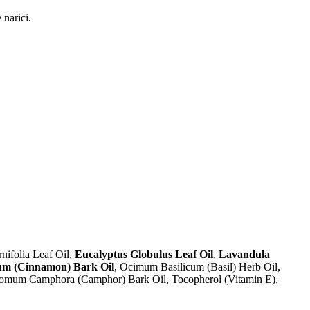
 narici.
nifolia Leaf Oil,
Eucalyptus Globulus Leaf Oil
,
Lavandula
m (Cinnamon) Bark Oil
, Ocimum Basilicum (Basil) Herb Oil,
nnamomum Camphora (Camphor) Bark Oil, Tocopherol (Vitamin E),