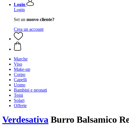
Login
Login
Sei un
nuovo cliente?
Crea un account
Marche
Viso
Make-up
Corpo
Capelli
Uomo
Bambini e neonati
Temi
Solari
Offerte
Verdesativa
Burro Balsamico Re