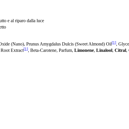
tto e al riparo dalla luce
etto
[1]
 Oxide (Nano), Prunus Amygdalus Dulcis (Sweet Almond) Oil
, Glyc
[1]
 Root Extract
, Beta-Carotene, Parfum,
Limonene
,
Linalool
,
Citral
,