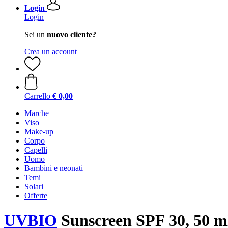
Login
Login
Sei un
nuovo cliente?
Crea un account
Carrello
€ 0,00
Marche
Viso
Make-up
Corpo
Capelli
Uomo
Bambini e neonati
Temi
Solari
Offerte
UVBIO
Sunscreen SPF 30, 50 m