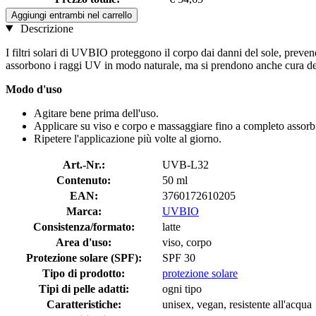
Aggiungi entrambi nel carrello
Descrizione
I filtri solari di UVBIO proteggono il corpo dai danni del sole, preve
assorbono i raggi UV in modo naturale, ma si prendono anche cura del
Modo d'uso
Agitare bene prima dell'uso.
Applicare su viso e corpo e massaggiare fino a completo assorb
Ripetere l'applicazione più volte al giorno.​​
Art.-Nr.:
UVB-L32
Contenuto:
50 ml
EAN:
3760172610205
Marca:
UVBIO
Consistenza/formato:
latte
Area d'uso:
viso, corpo
Protezione solare (SPF):
SPF 30
Tipo di prodotto:
protezione solare
Tipi di pelle adatti:
ogni tipo
Caratteristiche:
unisex, vegan, resistente all'acqua