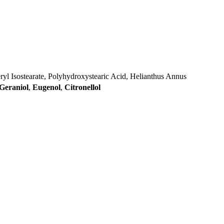
eryl Isostearate, Polyhydroxystearic Acid, Helianthus Annus
Geraniol
,
Eugenol
,
Citronellol