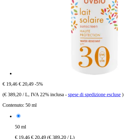
€ 19,46
€ 20,49
-5%
(
€ 389,20 / L
, IVA 22% inclusa
-
spese di spedizione escluse
)
Contenuto:
50 ml
50 ml
€ 19,46
€ 20,49
(€ 389,20 / L)