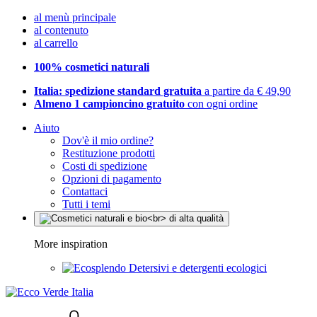
al menù principale
al contenuto
al carrello
100% cosmetici naturali
Italia: spedizione standard gratuita
a partire da € 49,90
Almeno 1 campioncino gratuito
con ogni ordine
Aiuto
Dov'è il mio ordine?
Restituzione prodotti
Costi di spedizione
Opzioni di pagamento
Contattaci
Tutti i temi
More inspiration
Detersivi e detergenti ecologici