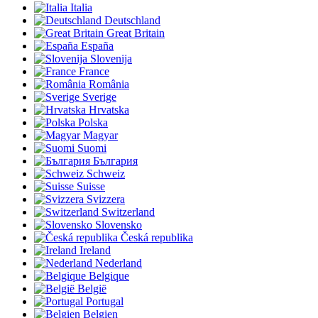
Italia
Deutschland
Great Britain
España
Slovenija
France
România
Sverige
Hrvatska
Polska
Magyar
Suomi
България
Schweiz
Suisse
Svizzera
Switzerland
Slovensko
Česká republika
Ireland
Nederland
Belgique
België
Portugal
Belgien