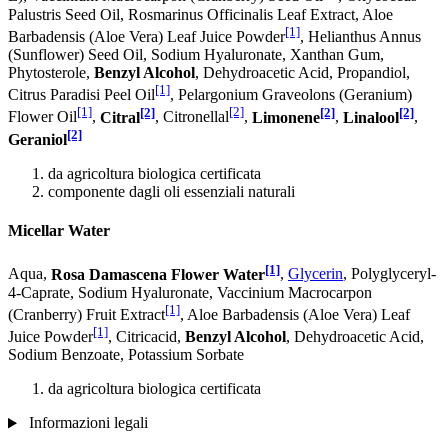
Palustris Seed Oil, Rosmarinus Officinalis Leaf Extract, Aloe
[1]
Barbadensis (Aloe Vera) Leaf Juice Powder
, Helianthus Annus
(Sunflower) Seed Oil, Sodium Hyaluronate, Xanthan Gum,
Phytosterole,
Benzyl Alcohol
, Dehydroacetic Acid, Propandiol,
[1]
Citrus Paradisi Peel Oil
, Pelargonium Graveolons (Geranium)
[1]
[2]
[2]
[2]
[2]
Flower Oil
,
Citral
, Citronellal
,
Limonene
,
Linalool
,
[2]
Geraniol
da agricoltura biologica certificata
componente dagli oli essenziali naturali
Micellar Water
[1]
Aqua,
Rosa Damascena Flower Water
,
Glycerin
, Polyglyceryl-
4-Caprate, Sodium Hyaluronate, Vaccinium Macrocarpon
[1]
(Cranberry) Fruit Extract
, Aloe Barbadensis (Aloe Vera) Leaf
[1]
Juice Powder
, Citricacid,
Benzyl Alcohol
, Dehydroacetic Acid,
Sodium Benzoate, Potassium Sorbate
da agricoltura biologica certificata
Informazioni legali