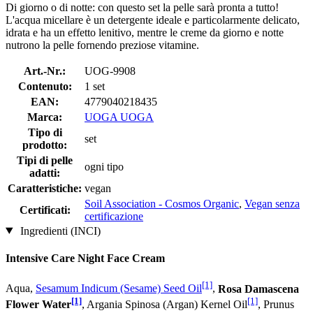
Di giorno o di notte: con questo set la pelle sarà pronta a tutto!
L'acqua micellare è un detergente ideale e particolarmente delicato,
idrata e ha un effetto lenitivo, mentre le creme da giorno e notte
nutrono la pelle fornendo preziose vitamine.
Art.-Nr.:
UOG-9908
Contenuto:
1 set
EAN:
4779040218435
Marca:
UOGA UOGA
Tipo di
set
prodotto:
Tipi di pelle
ogni tipo
adatti:
Caratteristiche:
vegan
Soil Association - Cosmos Organic
,
Vegan senza
Certificati:
certificazione
Ingredienti (INCI)
Intensive Care Night Face Cream
[1]
Aqua,
Sesamum Indicum (Sesame) Seed Oil
,
Rosa Damascena
[1]
[1]
Flower Water
, Argania Spinosa (Argan) Kernel Oil
, Prunus