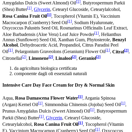
[1]
Amygdalus Dulcis (Sweet Almond) Oil
, Butyrospermum Parkii
[1]
(Shea) Butter
,
Glycerin
, Cetearyl Glucoside, Cetearylalcohol,
[1]
Rosa Canina Fruit Oil
, Tocopherol (Vitamin E), Vaccinium
[1]
Macrocarpon (Cranberry) Seed Oil
, Sodium Hyaluronate,
Oxycoccus Palustris Seed Oil, Rosmarinus Officinalis Leaf Extract,
[1]
Aloe Barbadensis (Aloe Vera) Leaf Juice Powder
, Helianthus
Annus (Sunflower) Seed Oil, Xanthan Gum, Phytosterole,
Benzyl
Alcohol
, Dehydroacetic Acid, Propandiol, Citrus Paradisi Peel
[1]
[1]
[2]
Oil
, Pelargonium Graveolons (Geranium) Flower Oil
,
Citral
,
[2]
[2]
[2]
[2]
Citronellal
,
Limonene
,
Linalool
,
Geraniol
da agricoltura biologica certificata
componente dagli oli essenziali naturali
Intensive Care Day Face Cream for Dry & Normal Skin
[1]
Aqua,
Rosa Damascena Flower Water
, Argania Spinosa
[1]
[1]
(Argan) Kernel Oil
, Simmondsia Chinensis (Jojoba) Seed Oil
,
[1]
Prunus Amygdalus Dulcis (Sweet Almond) Oil
, Butyrospermum
[1]
Parkii (Shea) Butter
,
Glycerin
, Cetearyl Glucoside,
[1]
Cetearylalcohol,
Rosa Canina Fruit Oil
, Tocopherol (Vitamin
[1]
E), Vaccinium Macrocarpon (Cranberry) Seed Oil
, Oxycoccus