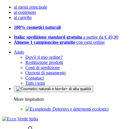
al menù principale
al contenuto
al carrello
100% cosmetici naturali
Italia: spedizione standard gratuita
a partire da € 49,90
Almeno 1 campioncino gratuito
con ogni ordine
Aiuto
Dov'è il mio ordine?
Restituzione prodotti
Costi di spedizione
Opzioni di pagamento
Contattaci
Tutti i temi
More inspiration
Detersivi e detergenti ecologici