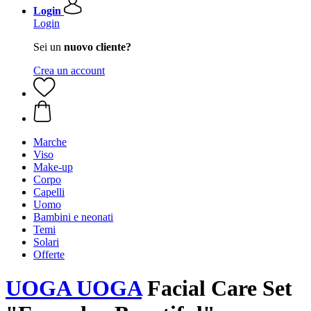
Login
Login
Sei un
nuovo cliente?
Crea un account
Marche
Viso
Make-up
Corpo
Capelli
Uomo
Bambini e neonati
Temi
Solari
Offerte
UOGA UOGA
Facial Care Set