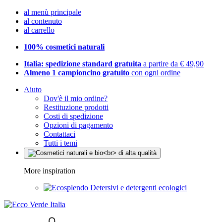
al menù principale
al contenuto
al carrello
100% cosmetici naturali
Italia: spedizione standard gratuita
a partire da € 49,90
Almeno 1 campioncino gratuito
con ogni ordine
Aiuto
Dov'è il mio ordine?
Restituzione prodotti
Costi di spedizione
Opzioni di pagamento
Contattaci
Tutti i temi
More inspiration
Detersivi e detergenti ecologici