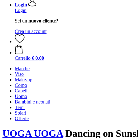
Login
Login
Sei un
nuovo cliente?
Crea un account
Carrello
€ 0,00
Marche
Viso
Make-up
Corpo
Capelli
Uomo
Bambini e neonati
Temi
Solari
Offerte
UOGA UOGA
Dancing on Sunsh