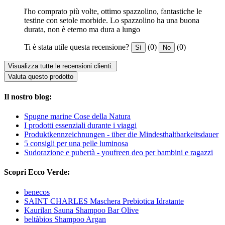
l'ho comprato più volte, ottimo spazzolino, fantastiche le
testine con setole morbide. Lo spazzolino ha una buona
durata, non è eterno ma dura a lungo
Ti è stata utile questa recensione?
(0)
(0)
Sì
No
Visualizza tutte le recensioni clienti.
Valuta questo prodotto
Il nostro blog:
Spugne marine Cose della Natura
I prodotti essenziali durante i viaggi
Produktkennzeichnungen - über die Mindesthaltbarkeitsdauer
5 consigli per una pelle luminosa
Sudorazione e pubertà - youfreen deo per bambini e ragazzi
Scopri Ecco Verde:
benecos
SAINT CHARLES Maschera Prebiotica Idratante
Kaurilan Sauna Shampoo Bar Olive
beltàbios Shampoo Argan