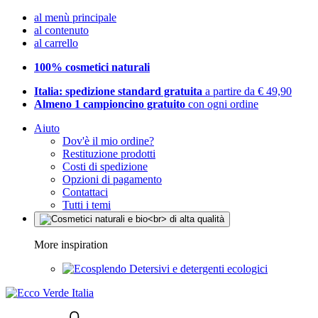
al menù principale
al contenuto
al carrello
100% cosmetici naturali
Italia: spedizione standard gratuita
a partire da € 49,90
Almeno 1 campioncino gratuito
con ogni ordine
Aiuto
Dov'è il mio ordine?
Restituzione prodotti
Costi di spedizione
Opzioni di pagamento
Contattaci
Tutti i temi
More inspiration
Detersivi e detergenti ecologici