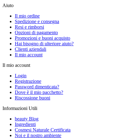
Aiuto
Il mio ordine
Spedizione e consegna
Resi e rimborsi
Opzioni di pagamento
Promozioni e buoni acquisto
Hai bisogno di ulteriore aiuto?
Clienti aziendali
Il mio account
Il mio account
Login
Registrazione
Password dimenticata?
Dove è il mio pacchetto?
Riscossione buoni
Informazioni Utili
beauty Blog
Ingredienti
Cosmesi Naturale Certificata
Noi e il nostro ambiente