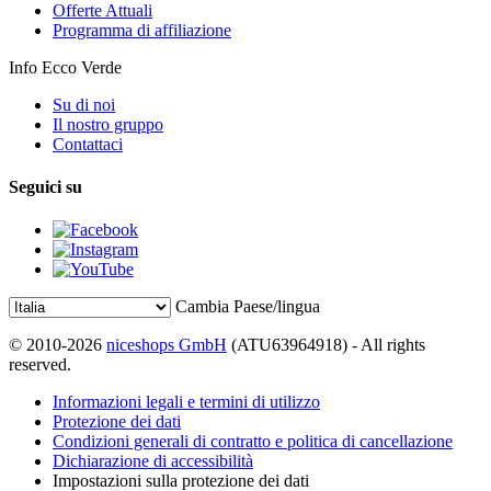
Offerte Attuali
Programma di affiliazione
Info Ecco Verde
Su di noi
Il nostro gruppo
Contattaci
Seguici su
Cambia Paese/lingua
© 2010-2026
niceshops GmbH
(ATU63964918) - All rights
reserved.
Informazioni legali e termini di utilizzo
Protezione dei dati
Condizioni generali di contratto e politica di cancellazione
Dichiarazione di accessibilità
Impostazioni sulla protezione dei dati