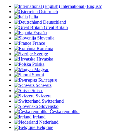
International (English)
Österreich
Italia
Deutschland
Great Britain
España
Slovenija
France
România
Sverige
Hrvatska
Polska
Magyar
Suomi
България
Schweiz
Suisse
Svizzera
Switzerland
Slovensko
Česká republika
Ireland
Nederland
Belgique