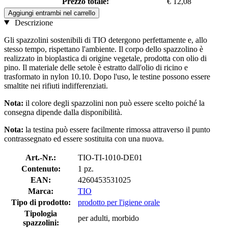
Prezzo totale:
€ 12,08
Aggiungi entrambi nel carrello
Descrizione
Gli spazzolini sostenibili di TIO detergono perfettamente e, allo
stesso tempo, rispettano l'ambiente. Il corpo dello spazzolino è
realizzato in bioplastica di origine vegetale, prodotta con olio di
pino. Il materiale delle setole è estratto dall'olio di ricino e
trasformato in nylon 10.10. Dopo l'uso, le testine possono essere
smaltite nei rifiuti indifferenziati.
Nota:
il colore degli spazzolini non può essere scelto poiché la
consegna dipende dalla disponibilità.
Nota:
la testina può essere facilmente rimossa attraverso il punto
contrassegnato ed essere sostituita con una nuova.
Art.-Nr.:
TIO-TI-1010-DE01
Contenuto:
1 pz.
EAN:
4260453531025
Marca:
TIO
Tipo di prodotto:
prodotto per l'igiene orale
Tipologia
per adulti, morbido
spazzolini: