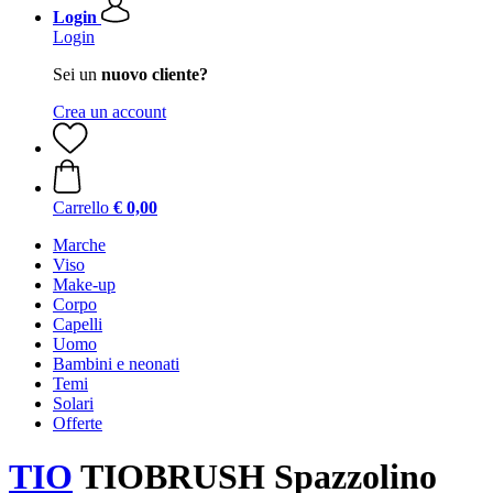
Login
Login
Sei un
nuovo cliente?
Crea un account
Carrello
€ 0,00
Marche
Viso
Make-up
Corpo
Capelli
Uomo
Bambini e neonati
Temi
Solari
Offerte
TIO
TIOBRUSH Spazzolino