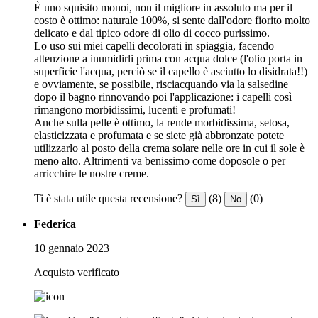
È uno squisito monoi, non il migliore in assoluto ma per il
costo è ottimo: naturale 100%, si sente dall'odore fiorito molto
delicato e dal tipico odore di olio di cocco purissimo.
Lo uso sui miei capelli decolorati in spiaggia, facendo
attenzione a inumidirli prima con acqua dolce (l'olio porta in
superficie l'acqua, perciò se il capello è asciutto lo disidrata!!)
e ovviamente, se possibile, risciacquando via la salsedine
dopo il bagno rinnovando poi l'applicazione: i capelli così
rimangono morbidissimi, lucenti e profumati!
Anche sulla pelle è ottimo, la rende morbidissima, setosa,
elasticizzata e profumata e se siete già abbronzate potete
utilizzarlo al posto della crema solare nelle ore in cui il sole è
meno alto. Altrimenti va benissimo come doposole o per
arricchire le nostre creme.
Ti è stata utile questa recensione?
(8)
(0)
Sì
No
Federica
10 gennaio 2023
Acquisto verificato