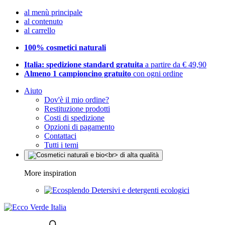
al menù principale
al contenuto
al carrello
100% cosmetici naturali
Italia: spedizione standard gratuita
a partire da € 49,90
Almeno 1 campioncino gratuito
con ogni ordine
Aiuto
Dov'è il mio ordine?
Restituzione prodotti
Costi di spedizione
Opzioni di pagamento
Contattaci
Tutti i temi
More inspiration
Detersivi e detergenti ecologici