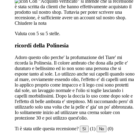
Con "Acquisto verificato" si intende che la recensione
è stata scritta da clienti che hanno effettivamente acquistato il
prodotto sul nostro shop. Tuttavia per poter scrivere una
recensione, è sufficiente avere un account sul nostro shop.
Chiudere la nota
Valuta con 5 su 5 stelle.
ricordi della Polinesia
Adoro questo olio perche' la profumazione del Tiare' mi
ricorda la Polinesia. Il colore ambrato che dona alla pelle e'
duraturo e bellissimo ed io non sono una persona che si
espone tanto al sole. Lo utilizzo anche sui capelli quando sono
al mare, ovviamente essendo olio, l'effetto e' di capelli unti ma
lo applico proprio come impacco e li lego cosi sono protetti
dal sole, un lavaggio normale e l'olio si toglie lasciando i
capelli morbidissimi. Dopo la doccia lo uso come dopo sole e
l'effetto di belle ambrata e' strepitoso. Mi raccomando pero' di
utilizzarlo solo una volta che la pelle e' gia' un po' abbronzata.
Io solitamente inizio ad utilizzare una crema solare con
protezione 30 e poi utilizzo quest'olio.
Ti è stata utile questa recensione?
(1)
(0)
Sì
No