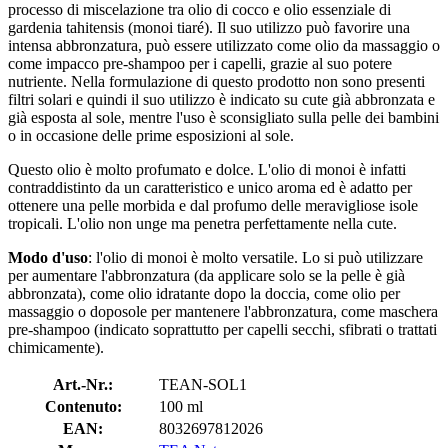
processo di miscelazione tra olio di cocco e olio essenziale di
gardenia tahitensis (monoi tiaré). Il suo utilizzo può favorire una
intensa abbronzatura, può essere utilizzato come olio da massaggio o
come impacco pre-shampoo per i capelli, grazie al suo potere
nutriente. Nella formulazione di questo prodotto non sono presenti
filtri solari e quindi il suo utilizzo è indicato su cute già abbronzata e
già esposta al sole, mentre l'uso è sconsigliato sulla pelle dei bambini
o in occasione delle prime esposizioni al sole.
Questo olio è molto profumato e dolce. L'olio di monoi è infatti
contraddistinto da un caratteristico e unico aroma ed è adatto per
ottenere una pelle morbida e dal profumo delle meravigliose isole
tropicali. L'olio non unge ma penetra perfettamente nella cute.
Modo d'uso
: l'olio di monoi è molto versatile. Lo si può utilizzare
per aumentare l'abbronzatura (da applicare solo se la pelle è già
abbronzata), come olio idratante dopo la doccia, come olio per
massaggio o doposole per mantenere l'abbronzatura, come maschera
pre-shampoo (indicato soprattutto per capelli secchi, sfibrati o trattati
chimicamente).
Art.-Nr.:
TEAN-SOL1
Contenuto:
100 ml
EAN:
8032697812026