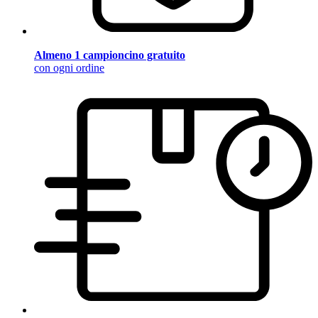
Almeno 1 campioncino gratuito
con ogni ordine