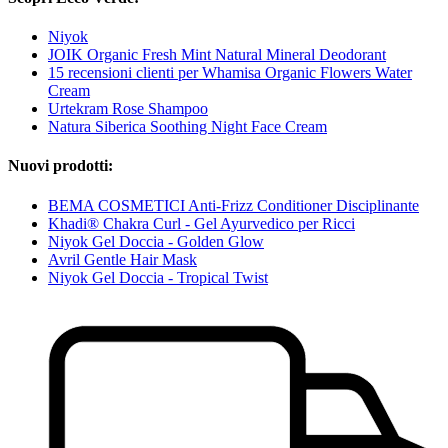
Niyok
JOIK Organic Fresh Mint Natural Mineral Deodorant
15 recensioni clienti per Whamisa Organic Flowers Water
Cream
Urtekram Rose Shampoo
Natura Siberica Soothing Night Face Cream
Nuovi prodotti:
BEMA COSMETICI Anti-Frizz Conditioner Disciplinante
Khadi® Chakra Curl - Gel Ayurvedico per Ricci
Niyok Gel Doccia - Golden Glow
Avril Gentle Hair Mask
Niyok Gel Doccia - Tropical Twist