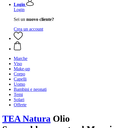
Login
Login
Sei un
nuovo cliente?
Crea un account
Marche
Viso
Make-up
Corpo
Capelli
Uomo
Bambini e neonati
Temi
Solari
Offerte
TEA Natura
Olio