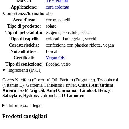
Marca:
TEA Natura
Applicazione:
cura colorata
Consistenza/formato:
olio
Area d'uso:
corpo, capelli
Tipo di prodotto:
solare
Tipi di pelle adatti:
esigente, sensibile, secca
Tipo di capelli:
colorati, danneggiati, secchi
Caratteristiche:
confezione con plastica ridotta, vegan
Note olfattive:
floreali
Certificati:
Vegan OK
Tipo di confezione:
flacone, vetro
Ingredienti (INCI)
Cocos Nucifera (Coconut) Oil, Parfum (Fragrance), Tocopherol
(Vitamin E), Gardenia Tahitensis Flower,
Citrus Aurantium
Amara Leaf/Twig Oil
,
Amyl Cinnamal
,
Linalool
,
Benzyl
Salicylate
, Hydroxy Citronellal,
D-Limonen
Informazioni legali
Prodotti consigliati