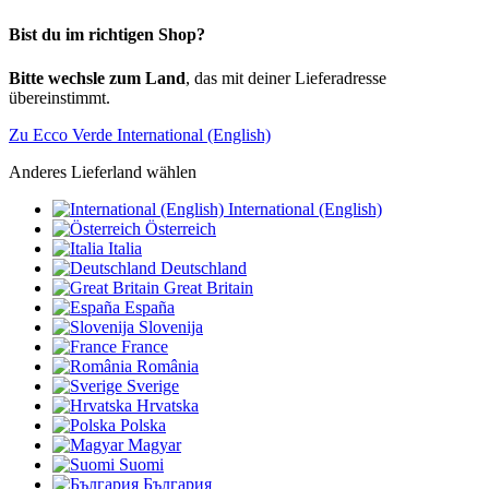
Bist du im richtigen Shop?
Bitte wechsle zum Land
, das mit deiner Lieferadresse
übereinstimmt.
Zu Ecco Verde International (English)
Anderes Lieferland wählen
International (English)
Österreich
Italia
Deutschland
Great Britain
España
Slovenija
France
România
Sverige
Hrvatska
Polska
Magyar
Suomi
България