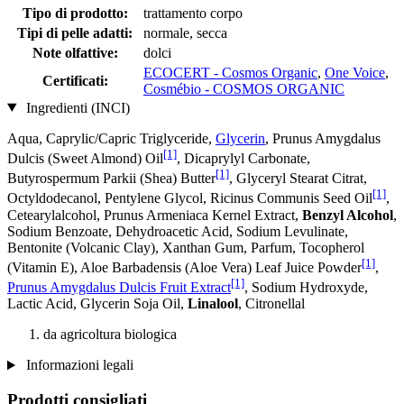
Tipo di prodotto:
trattamento corpo
Tipi di pelle adatti:
normale, secca
Note olfattive:
dolci
ECOCERT - Cosmos Organic
,
One Voice
,
Certificati:
Cosmébio - COSMOS ORGANIC
Ingredienti (INCI)
Aqua, Caprylic/Capric Triglyceride,
Glycerin
, Prunus Amygdalus
[1]
Dulcis (Sweet Almond) Oil
, Dicaprylyl Carbonate,
[1]
Butyrospermum Parkii (Shea) Butter
, Glyceryl Stearat Citrat,
[1]
Octyldodecanol, Pentylene Glycol, Ricinus Communis Seed Oil
,
Cetearylalcohol, Prunus Armeniaca Kernel Extract,
Benzyl Alcohol
,
Sodium Benzoate, Dehydroacetic Acid, Sodium Levulinate,
Bentonite (Volcanic Clay), Xanthan Gum, Parfum, Tocopherol
[1]
(Vitamin E), Aloe Barbadensis (Aloe Vera) Leaf Juice Powder
,
[1]
Prunus Amygdalus Dulcis Fruit Extract
, Sodium Hydroxyde,
Lactic Acid, Glycerin Soja Oil,
Linalool
, Citronellal
da agricoltura biologica
Informazioni legali
Prodotti consigliati