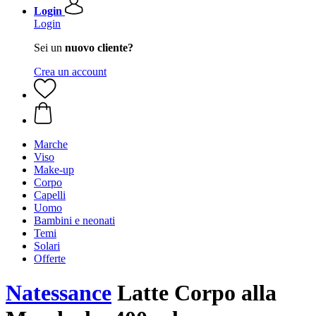
Login
Login
Sei un
nuovo cliente?
Crea un account
Marche
Viso
Make-up
Corpo
Capelli
Uomo
Bambini e neonati
Temi
Solari
Offerte
Natessance
Latte Corpo alla