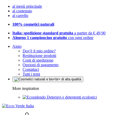
al menù principale
al contenuto
al carrello
100% cosmetici naturali
Italia: spedizione standard gratuita
a partire da € 49,90
Almeno 1 campioncino gratuito
con ogni ordine
Aiuto
Dov'è il mio ordine?
Restituzione prodotti
Costi di spedizione
Opzioni di pagamento
Contattaci
Tutti i temi
More inspiration
Detersivi e detergenti ecologici