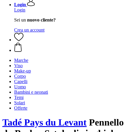
Login
Login
Sei un
nuovo cliente?
Crea un account
Marche
Viso
Make-up
Corpo
Capelli
Uomo
Bambini e neonati
Temi
Solari
Offerte
Tadé Pays du Levant
Pennello