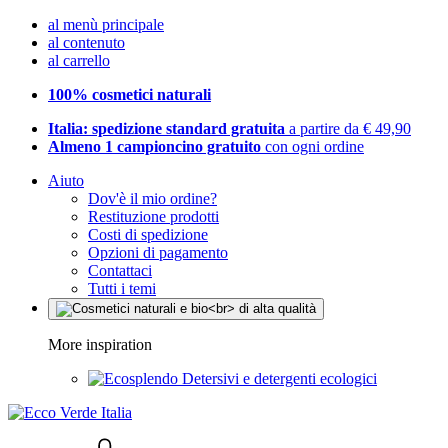
al menù principale
al contenuto
al carrello
100% cosmetici naturali
Italia: spedizione standard gratuita
a partire da € 49,90
Almeno 1 campioncino gratuito
con ogni ordine
Aiuto
Dov'è il mio ordine?
Restituzione prodotti
Costi di spedizione
Opzioni di pagamento
Contattaci
Tutti i temi
More inspiration
Detersivi e detergenti ecologici