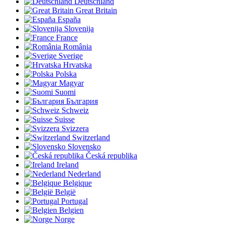
Deutschland
Great Britain
España
Slovenija
France
România
Sverige
Hrvatska
Polska
Magyar
Suomi
България
Schweiz
Suisse
Svizzera
Switzerland
Slovensko
Česká republika
Ireland
Nederland
Belgique
België
Portugal
Belgien
Norge