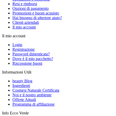
Resi e rimborsi
Opzioni di pagamento
Promozioni e buoni acquisto
Hai bisogno di ulteriore aiuto?
Clienti aziendali
Il mio account
Il mio account
Login
Registrazione
Password dimenticata?
Dove è il mio pacchetto?
Riscossione buoni
Informazioni Utili
beauty Blog
Ingredienti
Cosmesi Naturale Certificata
Noi e il nostro ambiente
Offerte Attuali
Programma di affiliazione
Info Ecco Verde