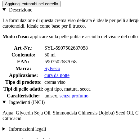
Aggiungi entrambi nel carrello
Descrizione
La formulazione di questa crema viso delicata è ideale per pelli allergi
carotenoidi. Ideale come base per il trucco.
Modo d'uso:
applicare sulla pelle pulita e asciutta del viso e del collo
Art.-Nr.:
SYL-5907502687058
Contenuto:
50 ml
EAN:
5907502687058
Marca:
Sylveco
Applicazione:
cura da notte
Tipo di prodotto:
crema viso
Tipi di pelle adatti:
ogni tipo, matura, secca
Caratteristiche:
unisex,
senza profumo
Ingredienti (INCI)
Aqua, Glycerin Soja Oil, Simmondsia Chinensis (Jojoba) Seed Oil, C
Citricacid
Informazioni legali