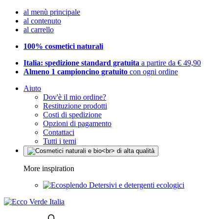
al menù principale
al contenuto
al carrello
100% cosmetici naturali
Italia: spedizione standard gratuita
a partire da € 49,90
Almeno 1 campioncino gratuito
con ogni ordine
Aiuto
Dov'è il mio ordine?
Restituzione prodotti
Costi di spedizione
Opzioni di pagamento
Contattaci
Tutti i temi
More inspiration
Detersivi e detergenti ecologici