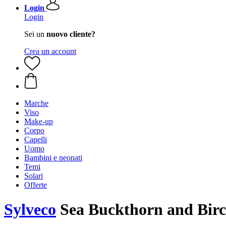
Login
Login
Sei un
nuovo cliente?
Crea un account
Marche
Viso
Make-up
Corpo
Capelli
Uomo
Bambini e neonati
Temi
Solari
Offerte
Sylveco
Sea Buckthorn and Birc