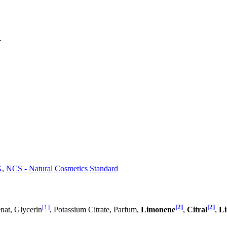
.
G
,
NCS - Natural Cosmetics Standard
[1]
[2]
[2]
nat, Glycerin
, Potassium Citrate, Parfum,
Limonene
,
Citral
,
Li