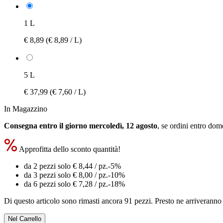
1 L
€ 8,89
(€ 8,89 / L)
5 L
€ 37,99
(€ 7,60 / L)
In Magazzino
Consegna entro il giorno mercoledì, 12 agosto
, se ordini entro
dome
Approfitta dello sconto quantità!
da 2 pezzi solo
€ 8,44
/ pz.
-5%
da 3 pezzi solo
€ 8,00
/ pz.
-10%
da 6 pezzi solo
€ 7,28
/ pz.
-18%
Di questo articolo sono rimasti ancora 91 pezzi. Presto ne arriveranno 
Nel Carrello