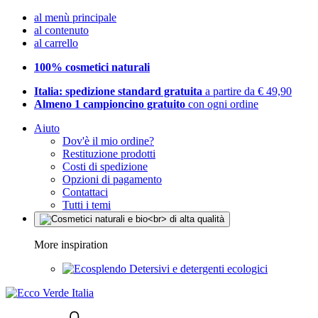
al menù principale
al contenuto
al carrello
100% cosmetici naturali
Italia: spedizione standard gratuita
a partire da € 49,90
Almeno 1 campioncino gratuito
con ogni ordine
Aiuto
Dov'è il mio ordine?
Restituzione prodotti
Costi di spedizione
Opzioni di pagamento
Contattaci
Tutti i temi
More inspiration
Detersivi e detergenti ecologici