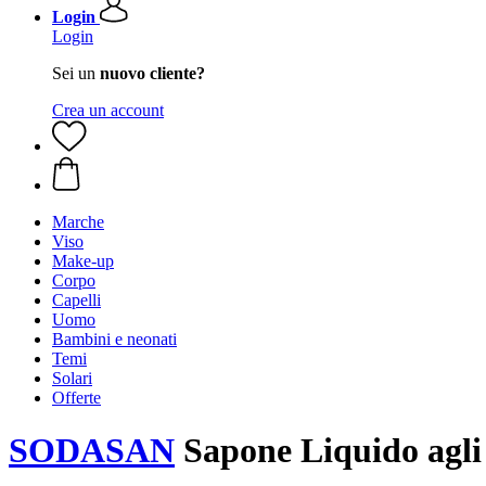
Login
Login
Sei un
nuovo cliente?
Crea un account
Marche
Viso
Make-up
Corpo
Capelli
Uomo
Bambini e neonati
Temi
Solari
Offerte
SODASAN
Sapone Liquido agli 