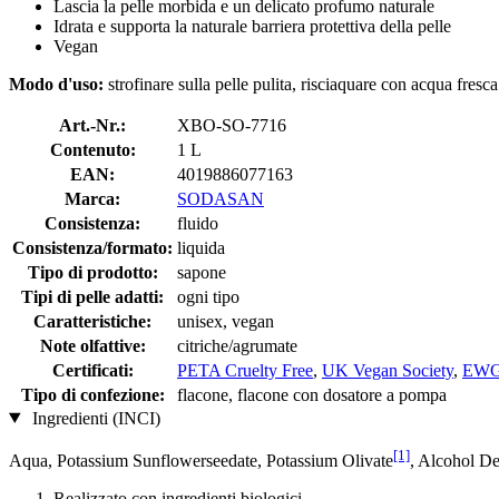
Lascia la pelle morbida e un delicato profumo naturale
Idrata e supporta la naturale barriera protettiva della pelle
Vegan
Modo d'uso:
strofinare sulla pelle pulita, risciaquare con acqua fresca
Art.-Nr.:
XBO-SO-7716
Contenuto:
1 L
EAN:
4019886077163
Marca:
SODASAN
Consistenza:
fluido
Consistenza/formato:
liquida
Tipo di prodotto:
sapone
Tipi di pelle adatti:
ogni tipo
Caratteristiche:
unisex, vegan
Note olfattive:
citriche/agrumate
Certificati:
PETA Cruelty Free
,
UK Vegan Society
,
EW
Tipo di confezione:
flacone, flacone con dosatore a pompa
Ingredienti (INCI)
[1]
Aqua, Potassium Sunflowerseedate, Potassium Olivate
, Alcohol De
Realizzato con ingredienti biologici