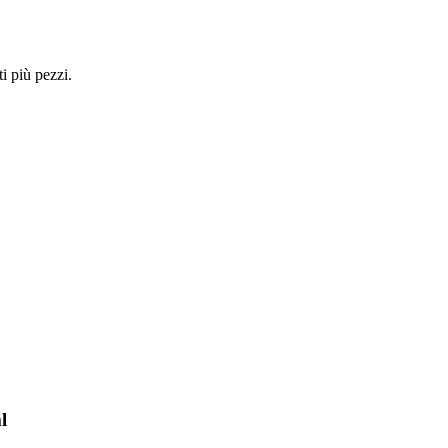
i più pezzi.
l