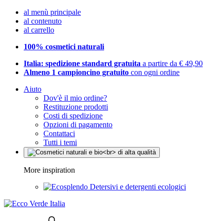
al menù principale
al contenuto
al carrello
100% cosmetici naturali
Italia: spedizione standard gratuita
a partire da € 49,90
Almeno 1 campioncino gratuito
con ogni ordine
Aiuto
Dov'è il mio ordine?
Restituzione prodotti
Costi di spedizione
Opzioni di pagamento
Contattaci
Tutti i temi
More inspiration
Detersivi e detergenti ecologici