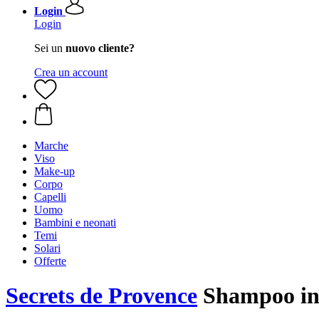
Login
Login
Sei un
nuovo cliente?
Crea un account
Marche
Viso
Make-up
Corpo
Capelli
Uomo
Bambini e neonati
Temi
Solari
Offerte
Secrets de Provence
Shampoo in 