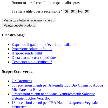
Buono ma preferisco l’olio rispetto allo spray
Ti è stata utile questa recensione?
(0)
(0)
Sì
No
Visualizza tutte le recensioni clienti.
Valuta questo prodotto
Il nostro blog:
E quando il gatto non c’è… i topi ballano!
Protezione solare: info utili
Il riposo rende belli!
Dieta e acne: cosa si può fare
Cosmetici bio o certificati?
Scopri Ecco Verde:
Dr. Bronner's
53 recensioni clienti per Alkemilla Eco Bio Cosmetic Acqua
Micellare alla Rosa
9 recensioni clienti per alviana Naturkosmetik Salviette
Detergenti Aloe Vera Bio
18 recensioni clienti per TEA Natura Unguento Vegetale
all'Iperico