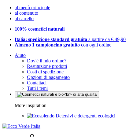
al menù principale
al contenuto
al carrello
100% cosmetici naturali
Italia: spedizione standard gratuita
a partire da € 49,90
Almeno 1 campioncino gratuito
con ogni ordine
Aiuto
Dov'è il mio ordine?
Restituzione prodotti
Costi di spedizione
Opzioni di pagamento
Contattaci
Tutti i temi
More inspiration
Detersivi e detergenti ecologici