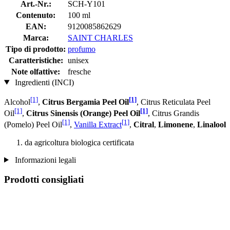
Art.-Nr.:
SCH-Y101
Contenuto:
100 ml
EAN:
9120085862629
Marca:
SAINT CHARLES
Tipo di prodotto:
profumo
Caratteristiche:
unisex
Note olfattive:
fresche
Ingredienti (INCI)
[1]
[1]
Alcohol
,
Citrus Bergamia Peel Oil
, Citrus Reticulata Peel
[1]
[1]
Oil
,
Citrus Sinensis (Orange) Peel Oil
, Citrus Grandis
[1]
[1]
(Pomelo) Peel Oil
,
Vanilla Extract
,
Citral
,
Limonene
,
Linalool
da agricoltura biologica certificata
Informazioni legali
Prodotti consigliati