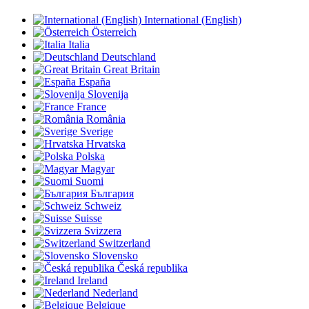
International (English)
Österreich
Italia
Deutschland
Great Britain
España
Slovenija
France
România
Sverige
Hrvatska
Polska
Magyar
Suomi
България
Schweiz
Suisse
Svizzera
Switzerland
Slovensko
Česká republika
Ireland
Nederland
Belgique