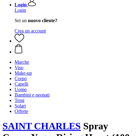
Login
Login
Sei un
nuovo cliente?
Crea un account
Marche
Viso
Make-up
Corpo
Capelli
Uomo
Bambini e neonati
Temi
Solari
Offerte
SAINT CHARLES
Spray