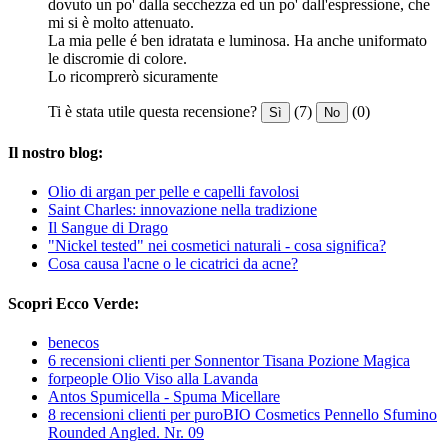
dovuto un po' dalla secchezza ed un po' dall'espressione, che
mi si è molto attenuato.
La mia pelle é ben idratata e luminosa. Ha anche uniformato
le discromie di colore.
Lo ricomprerò sicuramente
Ti è stata utile questa recensione?
(7)
(0)
Sì
No
Il nostro blog:
Olio di argan per pelle e capelli favolosi
Saint Charles: innovazione nella tradizione
Il Sangue di Drago
"Nickel tested" nei cosmetici naturali - cosa significa?
Cosa causa l'acne o le cicatrici da acne?
Scopri Ecco Verde:
benecos
6 recensioni clienti per Sonnentor Tisana Pozione Magica
forpeople Olio Viso alla Lavanda
Antos Spumicella - Spuma Micellare
8 recensioni clienti per puroBIO Cosmetics Pennello Sfumino
Rounded Angled. Nr. 09