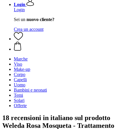
Login
Login
Sei un
nuovo cliente?
Crea un account
Marche
Viso
Make-up
Corpo
Capelli
Uomo
Bambini e neonati
Temi
Solari
Offerte
18 recensioni in italiano sul prodotto
Weleda Rosa Mosqueta - Trattamento