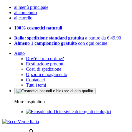
al menù principale
al contenuto
al carrello
100% cosmetici naturali
Italia: spedizione standard gratuita
a partire da € 49,90
Almeno 1 campioncino gratuito
con ogni ordine
Aiuto
Dov'è il mio ordine?
Restituzione prodotti
Costi di spedizione
Opzioni di pagamento
Contattaci
Tutti i temi
More inspiration
Detersivi e detergenti ecologici