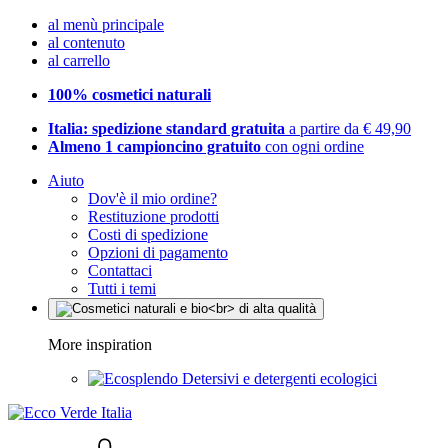
al menù principale
al contenuto
al carrello
100% cosmetici naturali
Italia: spedizione standard gratuita
a partire da € 49,90
Almeno 1 campioncino gratuito
con ogni ordine
Aiuto
Dov'è il mio ordine?
Restituzione prodotti
Costi di spedizione
Opzioni di pagamento
Contattaci
Tutti i temi
More inspiration
Detersivi e detergenti ecologici