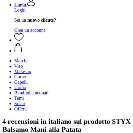
Login
Login
Sei un
nuovo cliente?
Crea un account
Marche
Viso
Make-up
Corpo
Capelli
Uomo
Bambini e neonati
Temi
Solari
Offerte
4 recensioni in italiano sul prodotto STYX
Balsamo Mani alla Patata