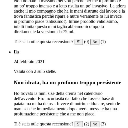
Non ho dato il massimo dei voti perchè per me il profumo è
un po' troppo intenso e a letto risulta un po' invasivo. La adora
anche il mio compagno che ha le mani distrutte dal lavoro e la
trova fantastica perchè ripara e nutre veramente (a lui invece
in profumo piace tantissimo!). Infine prodotto validissimo,
infatti finita questa mini taglia abbiamo ricomprato
direttamente la versione da 75 ml.
Ti è stata utile questa recensione?
(0)
(1)
Sì
No
Ila
24 febbraio 2021
Valuta con 2 su 5 stelle.
Non idrata, ha un profumo troppo persistente
Ho trovato la mini size della crema nel calendario
dell'avvento. Ero incuriosita dal fatto che fosse a base di
patata ma mi ha delusa. Invece di nutrire e idratare, sento le
mani secche immediatamente dopo averla messa e ha una
profumazione persistente che a me non piace.
Ti è stata utile questa recensione?
(2)
(3)
Sì
No