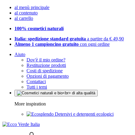
al menù principale
al contenuto
al carrello
100% cosmetici naturali
Italia: spedizione standard gratuita
a partire da € 49,90
Almeno 1 campioncino gratuito
con ogni ordine
Aiuto
Dov'è il mio ordine?
Restituzione prodotti
Costi di spedizione
Opzioni di pagamento
Contattaci
Tutti i temi
More inspiration
Detersivi e detergenti ecologici