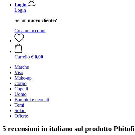
Login
Login
Sei un
nuovo cliente?
Crea un account
Carrello
€ 0,00
Marche
Viso
Make-up
Corpo
Capelli
Uomo
Bambini e neonati
Temi
Solari
Offerte
5 recensioni in italiano sul prodotto Phitof