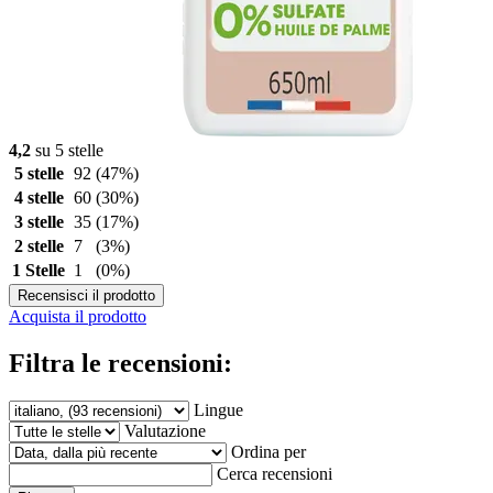
4,2
su 5 stelle
5 stelle
92
(47%)
4 stelle
60
(30%)
3 stelle
35
(17%)
2 stelle
7
(3%)
1 Stelle
1
(0%)
Recensisci il prodotto
Acquista il prodotto
Filtra le recensioni:
Lingue
Valutazione
Ordina per
Cerca recensioni