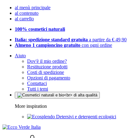
al menù principale
al contenuto
al carrello
100% cosmetici naturali
Italia: spedizione standard gratuita
a partire da € 49,90
Almeno 1 campioncino gratuito
con ogni ordine
Aiuto
Dov'è il mio ordine?
Restituzione prodotti
Costi di spedizione
Opzioni di pagamento
Contattaci
Tutti i temi
More inspiration
Detersivi e detergenti ecologici