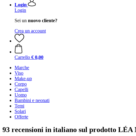
Login
Login
Sei un
nuovo cliente?
Crea un account
Carrello
€ 0,00
Marche
Viso
Make-up
Corpo
Capelli
Uomo
Bambini e neonati
Temi
Solari
Offerte
93 recensioni in italiano sul prodotto LÉ