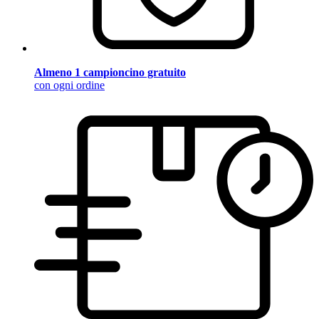
Almeno 1 campioncino gratuito
con ogni ordine