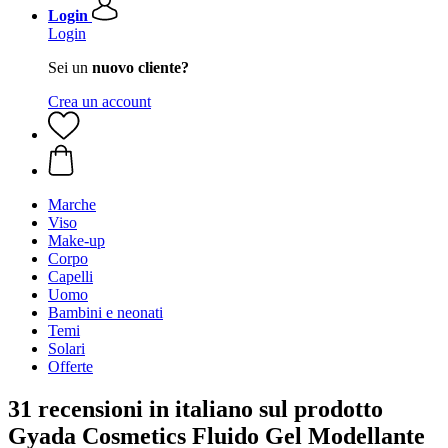
Login
Login
Sei un
nuovo cliente?
Crea un account
Marche
Viso
Make-up
Corpo
Capelli
Uomo
Bambini e neonati
Temi
Solari
Offerte
31 recensioni in italiano sul prodotto
Gyada Cosmetics Fluido Gel Modellante