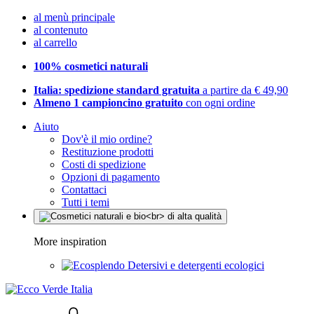
al menù principale
al contenuto
al carrello
100% cosmetici naturali
Italia: spedizione standard gratuita
a partire da € 49,90
Almeno 1 campioncino gratuito
con ogni ordine
Aiuto
Dov'è il mio ordine?
Restituzione prodotti
Costi di spedizione
Opzioni di pagamento
Contattaci
Tutti i temi
More inspiration
Detersivi e detergenti ecologici