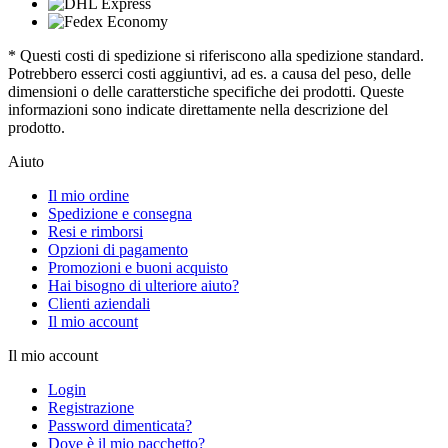
* Questi costi di spedizione si riferiscono alla spedizione standard.
Potrebbero esserci costi aggiuntivi, ad es. a causa del peso, delle
dimensioni o delle caratterstiche specifiche dei prodotti. Queste
informazioni sono indicate direttamente nella descrizione del
prodotto.
Aiuto
Il mio ordine
Spedizione e consegna
Resi e rimborsi
Opzioni di pagamento
Promozioni e buoni acquisto
Hai bisogno di ulteriore aiuto?
Clienti aziendali
Il mio account
Il mio account
Login
Registrazione
Password dimenticata?
Dove è il mio pacchetto?