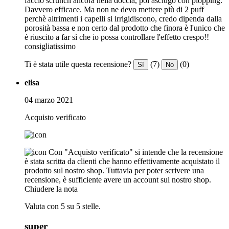
faccio scrunch ancora nella doccia, poi asciugo con plopping.
Davvero efficace. Ma non ne devo mettere più di 2 puff
perchè altrimenti i capelli si irrigidiscono, credo dipenda dalla
porosità bassa e non certo dal prodotto che finora è l'unico che
è riuscito a far sì che io possa controllare l'effetto crespo!!
consigliatissimo
Ti è stata utile questa recensione?
(7)
(0)
Sì
No
elisa
04 marzo 2021
Acquisto verificato
Con "Acquisto verificato" si intende che la recensione
è stata scritta da clienti che hanno effettivamente acquistato il
prodotto sul nostro shop. Tuttavia per poter scrivere una
recensione, è sufficiente avere un account sul nostro shop.
Chiudere la nota
Valuta con 5 su 5 stelle.
super