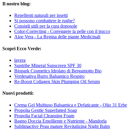
Il nostro blog:
Repellenti naturali per insetti
Si possono combattere le rughe?
Consigli utili per la cura doposole
Color-Correcting - Correggere la pelle con il trucco
Aloe Vera - La Regina delle piante Medicinali
Scopri Ecco Verde:
lavera
Suntribe Mineral Sunscreen SPF 30
Biopark Cosmetics Idrolato di Bergamotto Bio
Verdesativa Burro Balsamico Respiro
Re-Boost Collagen Skin Plumping Oil Serum
Nuovi prodotti:
Crema Gel Multiuso Balsamica e Defaticante - Olio 31 Erbe
Propolia Gentle Superfatted Soap
Propolia Facial Cleansing Foam
Bagno Doccia Emolliente e Nutriente - Mandorla
Sublimactive Peau mature Revitalizing Night Balm