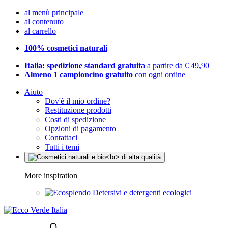
al menù principale
al contenuto
al carrello
100% cosmetici naturali
Italia: spedizione standard gratuita
a partire da € 49,90
Almeno 1 campioncino gratuito
con ogni ordine
Aiuto
Dov'è il mio ordine?
Restituzione prodotti
Costi di spedizione
Opzioni di pagamento
Contattaci
Tutti i temi
More inspiration
Detersivi e detergenti ecologici