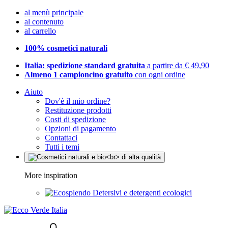
al menù principale
al contenuto
al carrello
100% cosmetici naturali
Italia: spedizione standard gratuita
a partire da € 49,90
Almeno 1 campioncino gratuito
con ogni ordine
Aiuto
Dov'è il mio ordine?
Restituzione prodotti
Costi di spedizione
Opzioni di pagamento
Contattaci
Tutti i temi
More inspiration
Detersivi e detergenti ecologici