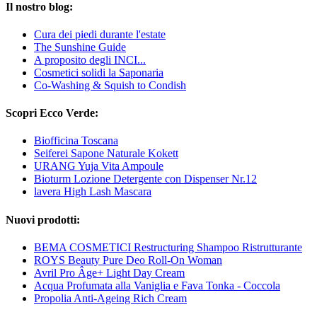
Il nostro blog:
Cura dei piedi durante l'estate
The Sunshine Guide
A proposito degli INCI...
Cosmetici solidi la Saponaria
Co-Washing & Squish to Condish
Scopri Ecco Verde:
Biofficina Toscana
Seiferei Sapone Naturale Kokett
URANG Yuja Vita Ampoule
Bioturm Lozione Detergente con Dispenser Nr.12
lavera High Lash Mascara
Nuovi prodotti:
BEMA COSMETICI Restructuring Shampoo Ristrutturante
ROYS Beauty Pure Deo Roll-On Woman
Avril Pro Âge+ Light Day Cream
Acqua Profumata alla Vaniglia e Fava Tonka - Coccola
Propolia Anti-Ageing Rich Cream