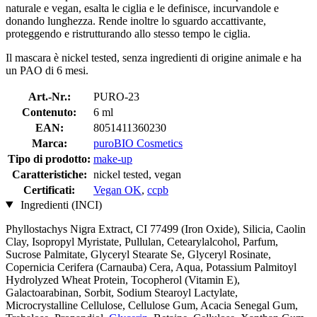
naturale e vegan, esalta le ciglia e le definisce, incurvandole e
donando lunghezza. Rende inoltre lo sguardo accattivante,
proteggendo e ristrutturando allo stesso tempo le ciglia.
Il mascara è nickel tested, senza ingredienti di origine animale e ha
un PAO di 6 mesi.
Art.-Nr.:
PURO-23
Contenuto:
6 ml
EAN:
8051411360230
Marca:
puroBIO Cosmetics
Tipo di prodotto:
make-up
Caratteristiche:
nickel tested, vegan
Certificati:
Vegan OK
,
ccpb
Ingredienti (INCI)
Phyllostachys Nigra Extract, CI 77499 (Iron Oxide), Silicia, Caolin
Clay, Isopropyl Myristate, Pullulan, Cetearylalcohol, Parfum,
Sucrose Palmitate, Glyceryl Stearate Se, Glyceryl Rosinate,
Copernicia Cerifera (Carnauba) Cera, Aqua, Potassium Palmitoyl
Hydrolyzed Wheat Protein, Tocopherol (Vitamin E),
Galactoarabinan, Sorbit, Sodium Stearoyl Lactylate,
Microcrystalline Cellulose, Cellulose Gum, Acacia Senegal Gum,