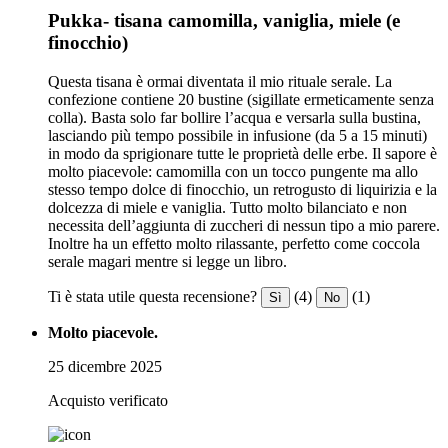
Pukka- tisana camomilla, vaniglia, miele (e
finocchio)
Questa tisana è ormai diventata il mio rituale serale. La
confezione contiene 20 bustine (sigillate ermeticamente senza
colla). Basta solo far bollire l’acqua e versarla sulla bustina,
lasciando più tempo possibile in infusione (da 5 a 15 minuti)
in modo da sprigionare tutte le proprietà delle erbe. Il sapore è
molto piacevole: camomilla con un tocco pungente ma allo
stesso tempo dolce di finocchio, un retrogusto di liquirizia e la
dolcezza di miele e vaniglia. Tutto molto bilanciato e non
necessita dell’aggiunta di zuccheri di nessun tipo a mio parere.
Inoltre ha un effetto molto rilassante, perfetto come coccola
serale magari mentre si legge un libro.
Ti è stata utile questa recensione?
(4)
(1)
Sì
No
Molto piacevole.
25 dicembre 2025
Acquisto verificato