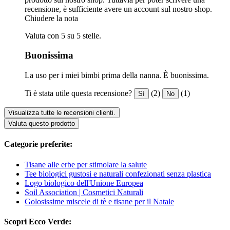
recensione, è sufficiente avere un account sul nostro shop.
Chiudere la nota
Valuta con 5 su 5 stelle.
Buonissima
La uso per i miei bimbi prima della nanna. È buonissima.
Ti è stata utile questa recensione?
(2)
(1)
Sì
No
Visualizza tutte le recensioni clienti.
Valuta questo prodotto
Categorie preferite:
Tisane alle erbe per stimolare la salute
Tee biologici gustosi e naturali confezionati senza plastica
Logo biologico dell'Unione Europea
Soil Association | Cosmetici Naturali
Golosissime miscele di tè e tisane per il Natale
Scopri Ecco Verde: