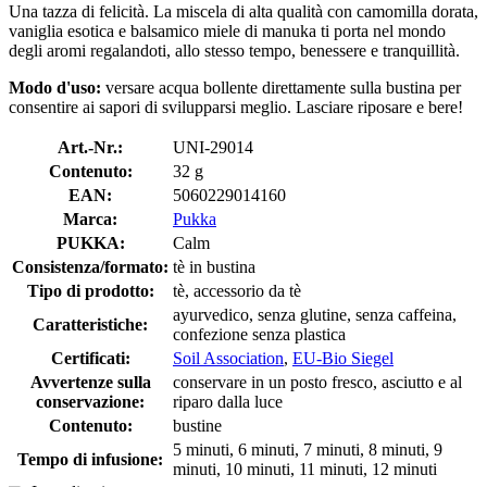
Una tazza di felicità. La miscela di alta qualità con camomilla dorata,
vaniglia esotica e balsamico miele di manuka ti porta nel mondo
degli aromi regalandoti, allo stesso tempo, benessere e tranquillità.
Modo d'uso:
versare acqua bollente direttamente sulla bustina per
consentire ai sapori di svilupparsi meglio. Lasciare riposare e bere!
Art.-Nr.:
UNI-29014
Contenuto:
32 g
EAN:
5060229014160
Marca:
Pukka
PUKKA:
Calm
Consistenza/formato:
tè in bustina
Tipo di prodotto:
tè, accessorio da tè
ayurvedico, senza glutine, senza caffeina,
Caratteristiche:
confezione senza plastica
Certificati:
Soil Association
,
EU-Bio Siegel
Avvertenze sulla
conservare in un posto fresco, asciutto e al
conservazione:
riparo dalla luce
Contenuto:
bustine
5 minuti, 6 minuti, 7 minuti, 8 minuti, 9
Tempo di infusione:
minuti, 10 minuti, 11 minuti, 12 minuti