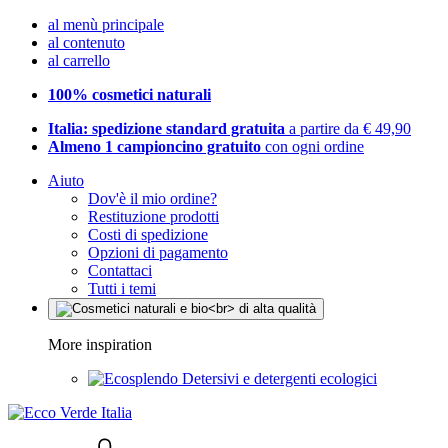
al menù principale
al contenuto
al carrello
100% cosmetici naturali
Italia: spedizione standard gratuita
a partire da € 49,90
Almeno 1 campioncino gratuito
con ogni ordine
Aiuto
Dov'è il mio ordine?
Restituzione prodotti
Costi di spedizione
Opzioni di pagamento
Contattaci
Tutti i temi
More inspiration
Detersivi e detergenti ecologici