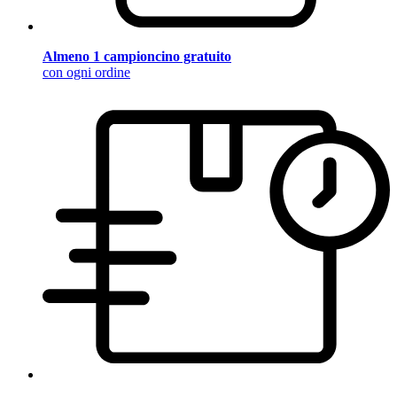
Almeno 1 campioncino gratuito
con ogni ordine