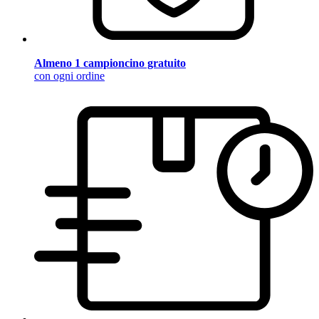
Almeno 1 campioncino gratuito
con ogni ordine