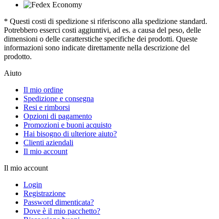
* Questi costi di spedizione si riferiscono alla spedizione standard.
Potrebbero esserci costi aggiuntivi, ad es. a causa del peso, delle
dimensioni o delle caratterstiche specifiche dei prodotti. Queste
informazioni sono indicate direttamente nella descrizione del
prodotto.
Aiuto
Il mio ordine
Spedizione e consegna
Resi e rimborsi
Opzioni di pagamento
Promozioni e buoni acquisto
Hai bisogno di ulteriore aiuto?
Clienti aziendali
Il mio account
Il mio account
Login
Registrazione
Password dimenticata?
Dove è il mio pacchetto?