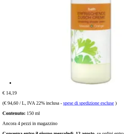
€ 14,19
(
€ 94,60 / L
, IVA 22% inclusa
-
spese di spedizione escluse
)
Contenuto:
150 ml
Ancora 4 pezzi in magazzino
Consegna entro il giorno mercoledì, 12 agosto
, se ordini entro