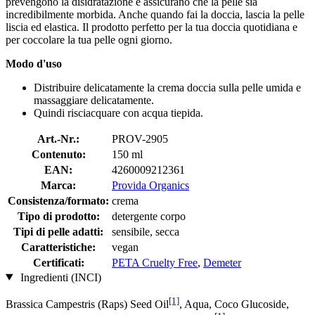
prevengono la disidratazione e assicurano che la pelle sia
incredibilmente morbida. Anche quando fai la doccia, lascia la pelle
liscia ed elastica. Il prodotto perfetto per la tua doccia quotidiana e
per coccolare la tua pelle ogni giorno.
Modo d'uso
Distribuire delicatamente la crema doccia sulla pelle umida e
massaggiare delicatamente.
Quindi risciacquare con acqua tiepida.
Art.-Nr.:
PROV-2905
Contenuto:
150 ml
EAN:
4260009212361
Marca:
Provida Organics
Consistenza/formato:
crema
Tipo di prodotto:
detergente corpo
Tipi di pelle adatti:
sensibile, secca
Caratteristiche:
vegan
Certificati:
PETA Cruelty Free
,
Demeter
Ingredienti (INCI)
[1]
Brassica Campestris (Raps) Seed Oil
, Aqua, Coco Glucoside,