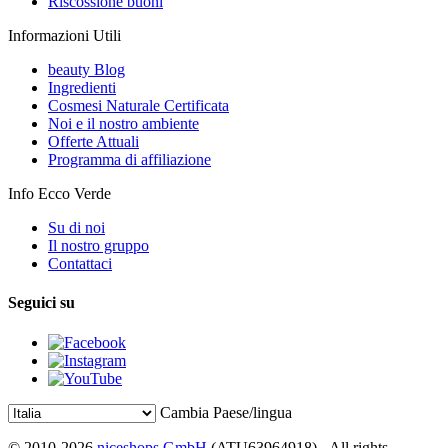
Riscossione buoni
Informazioni Utili
beauty Blog
Ingredienti
Cosmesi Naturale Certificata
Noi e il nostro ambiente
Offerte Attuali
Programma di affiliazione
Info Ecco Verde
Su di noi
Il nostro gruppo
Contattaci
Seguici su
Cambia Paese/lingua
© 2010-2026
niceshops GmbH
(ATU63964918) - All rights