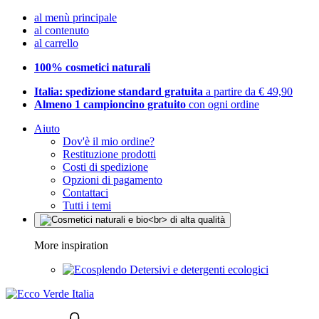
al menù principale
al contenuto
al carrello
100% cosmetici naturali
Italia: spedizione standard gratuita
a partire da € 49,90
Almeno 1 campioncino gratuito
con ogni ordine
Aiuto
Dov'è il mio ordine?
Restituzione prodotti
Costi di spedizione
Opzioni di pagamento
Contattaci
Tutti i temi
More inspiration
Detersivi e detergenti ecologici