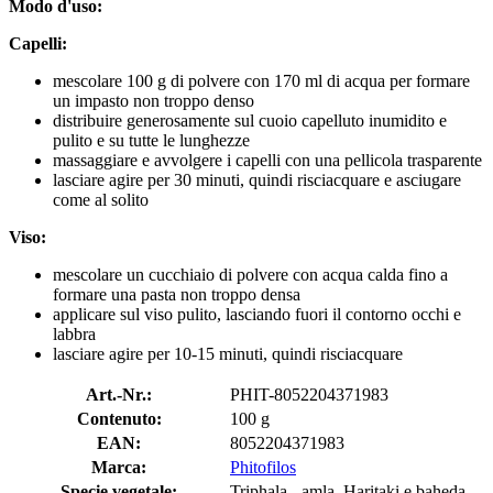
Modo d'uso:
Capelli:
mescolare 100 g di polvere con 170 ml di acqua per formare
un impasto non troppo denso
distribuire generosamente sul cuoio capelluto inumidito e
pulito e su tutte le lunghezze
massaggiare e avvolgere i capelli con una pellicola trasparente
lasciare agire per 30 minuti, quindi risciacquare e asciugare
come al solito
Viso:
mescolare un cucchiaio di polvere con acqua calda fino a
formare una pasta non troppo densa
applicare sul viso pulito, lasciando fuori il contorno occhi e
labbra
lasciare agire per 10-15 minuti, quindi risciacquare
Art.-Nr.:
PHIT-8052204371983
Contenuto:
100 g
EAN:
8052204371983
Marca:
Phitofilos
Specie vegetale:
Triphala - amla, Haritaki e baheda