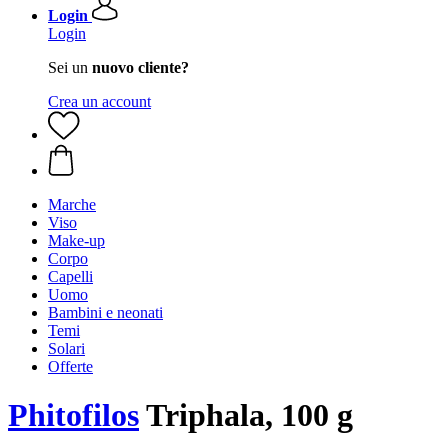
Login
Login
Sei un
nuovo cliente?
Crea un account
Marche
Viso
Make-up
Corpo
Capelli
Uomo
Bambini e neonati
Temi
Solari
Offerte
Phitofilos
Triphala, 100 g