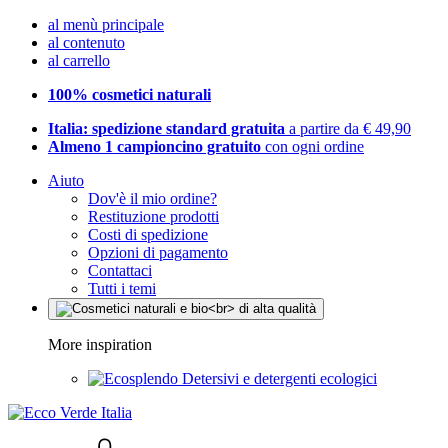
al menù principale
al contenuto
al carrello
100% cosmetici naturali
Italia: spedizione standard gratuita
a partire da € 49,90
Almeno 1 campioncino gratuito
con ogni ordine
Aiuto
Dov'è il mio ordine?
Restituzione prodotti
Costi di spedizione
Opzioni di pagamento
Contattaci
Tutti i temi
More inspiration
Detersivi e detergenti ecologici