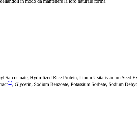
 modellandoli in modo da mantenere la loro naturale forma
 Sarcosinate, Hydrolized Rice Protein, Linum Usitatissimum Seed Ex
[1]
ract
, Glycerin, Sodium Benzoate, Potassium Sorbate, Sodium Dehyd