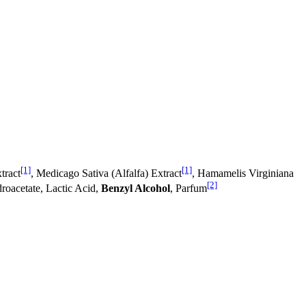
[1]
[1]
tract
, Medicago Sativa (Alfalfa) Extract
, Hamamelis Virginiana
[2]
roacetate, Lactic Acid,
Benzyl Alcohol
, Parfum