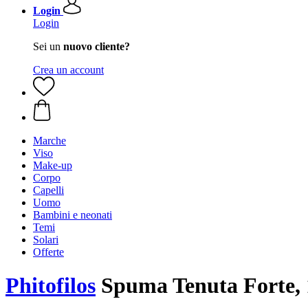
Login
Login
Sei un
nuovo cliente?
Crea un account
Marche
Viso
Make-up
Corpo
Capelli
Uomo
Bambini e neonati
Temi
Solari
Offerte
Phitofilos
Spuma Tenuta Forte, 