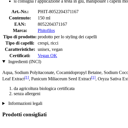
si consiglia l’applicazione a testa in giù, manipolare i capelli
Art.-Nr.:
PHIT-8052204371167
Contenuto:
150 ml
EAN:
8052204371167
Marca:
Phitofilos
Tipo di prodotto:
prodotto per lo styling dei capelli
Tipo di capelli:
crespi, ricci
Caratteristiche:
unisex, vegan
Certificati:
Vegan OK
Ingredienti (INCI)
Aqua, Sodium Polyitaconate, Cocamidopropyl Betaine, Sodium Cocoyl
[1]
[1]
Leaf Extract
, Panicum Miliaceum Seed Extract
, Oryza Sativa Ext
da agricoltura biologica certificata
senza allergeni
Informazioni legali
Prodotti consigliati