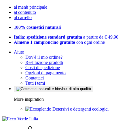
al menù principale
al contenuto
al carrello
100% cosmetici naturali
Italia: spedizione standard gratuita
a partire da € 49,90
Almeno 1 campioncino gratuito
con ogni ordine
Aiuto
Dov'è il mio ordine?
Restituzione prodotti
Costi di spedizione
Opzioni di pagamento
Contattaci
Tutti i temi
More inspiration
Detersivi e detergenti ecologici