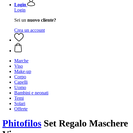
Login
Login
Sei un
nuovo cliente?
Crea un account
Marche
Viso
Make-up
Corpo
Capelli
Uomo
Bambini e neonati
Temi
Solari
Offerte
Phitofilos
Set Regalo Maschere