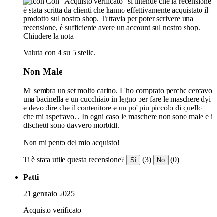
Con "Acquisto verificato" si intende che la recensione
è stata scritta da clienti che hanno effettivamente acquistato il
prodotto sul nostro shop. Tuttavia per poter scrivere una
recensione, è sufficiente avere un account sul nostro shop.
Chiudere la nota
Valuta con 4 su 5 stelle.
Non Male
Mi sembra un set molto carino. L'ho comprato perche cercavo
una bacinella e un cucchiaio in legno per fare le maschere dyi
e devo dire che il contenitore e un po' piu piccolo di quello
che mi aspettavo... In ogni caso le maschere non sono male e i
dischetti sono davvero morbidi.
Non mi pento del mio acquisto!
Ti è stata utile questa recensione?
(3)
(0)
Sì
No
Patti
21 gennaio 2025
Acquisto verificato