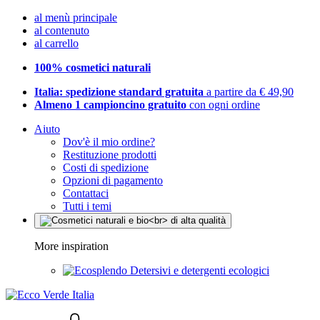
al menù principale
al contenuto
al carrello
100% cosmetici naturali
Italia: spedizione standard gratuita
a partire da € 49,90
Almeno 1 campioncino gratuito
con ogni ordine
Aiuto
Dov'è il mio ordine?
Restituzione prodotti
Costi di spedizione
Opzioni di pagamento
Contattaci
Tutti i temi
More inspiration
Detersivi e detergenti ecologici