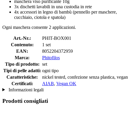
maschera viso purificante 10g
3x dischetti lavabili in una custodia in rete
4x accessori in legno di bambù (pennello per maschere,
cucchiaio, ciotola e spatola)
Ogni maschera consente 2 applicazioni.
Art.-Nr.:
PHIT-BOX001
Contenuto:
1 set
EAN:
8052204372959
Marca:
Phitofilos
Tipo di prodotto:
set
Tipi di pelle adatti:
ogni tipo
Caratteristiche:
nickel tested, confezione senza plastica, vegan
Certificati:
AIAB
,
Vegan OK
Informazioni legali
Prodotti consigliati