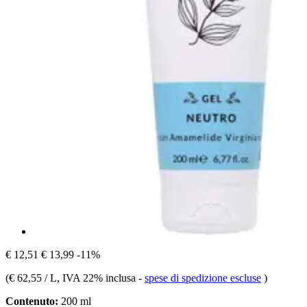
€ 12,51
€ 13,99
-11%
(
€ 62,55 / L
, IVA 22% inclusa
-
spese di spedizione escluse
)
Contenuto:
200 ml