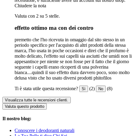
recensione, è sufficiente avere un account sul nostro shop.
Chiudere la nota
Valuta con 2 su 5 stelle.
effetto ottimo ma con dei contro
premetto che l'ho ricevuta in omaggio dal sito stesso in un
periodo specifico per l'acquisto di altri prodotti della stessa
marca, l'ho usata in poche occasioni e direi che il profumo è
molto delicato, l'effetto sui capelli sia asciutti che umidi non li
appesantisce per niente se non fosse per il fatto che il giorno
seguente i capelli erano ricoperti di una polverina
bianca....quindi il suo effetto dura davvero poco, sono molto
delusa visto che ho usato diversi prodotti phitofilos
Ti è stata utile questa recensione?
(2)
(8)
Sì
No
Visualizza tutte le recensioni clienti.
Valuta questo prodotto
Il nostro blog:
Conoscere i deodoranti naturali
La Tua Pelle ti dice Chi Sei