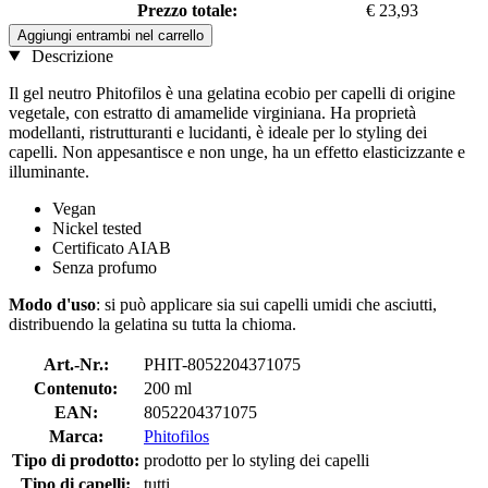
Prezzo totale:
€ 23,93
Aggiungi entrambi nel carrello
Descrizione
Il gel neutro Phitofilos è una gelatina ecobio per capelli di origine
vegetale, con estratto di amamelide virginiana. Ha proprietà
modellanti, ristrutturanti e lucidanti, è ideale per lo styling dei
capelli. Non appesantisce e non unge, ha un effetto elasticizzante e
illuminante.
Vegan
Nickel tested
Certificato AIAB
Senza profumo
Modo d'uso
: si può applicare sia sui capelli umidi che asciutti,
distribuendo la gelatina su tutta la chioma.
Art.-Nr.:
PHIT-8052204371075
Contenuto:
200 ml
EAN:
8052204371075
Marca:
Phitofilos
Tipo di prodotto:
prodotto per lo styling dei capelli
Tipo di capelli:
tutti