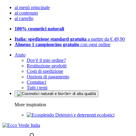
al menù principale
al contenuto
al carrello
100% cosmetici naturali
Italia: spedizione standard gratuita
a partire da € 49,90
Almeno 1 campioncino gratuito
con ogni ordine
Aiuto
Dov'è il mio ordine?
Restituzione prodotti
Costi di spedizione
Opzioni di pagamento
Contattaci
Tutti i temi
More inspiration
Detersivi e detergenti ecologici