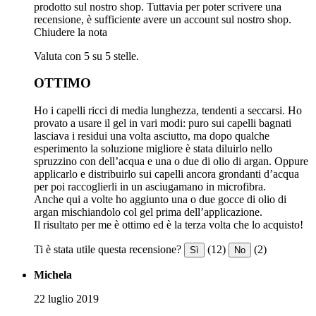
prodotto sul nostro shop. Tuttavia per poter scrivere una
recensione, è sufficiente avere un account sul nostro shop.
Chiudere la nota
Valuta con 5 su 5 stelle.
OTTIMO
Ho i capelli ricci di media lunghezza, tendenti a seccarsi. Ho
provato a usare il gel in vari modi: puro sui capelli bagnati
lasciava i residui una volta asciutto, ma dopo qualche
esperimento la soluzione migliore è stata diluirlo nello
spruzzino con dell’acqua e una o due di olio di argan. Oppure
applicarlo e distribuirlo sui capelli ancora grondanti d’acqua
per poi raccoglierli in un asciugamano in microfibra.
Anche qui a volte ho aggiunto una o due gocce di olio di
argan mischiandolo col gel prima dell’applicazione.
Il risultato per me è ottimo ed è la terza volta che lo acquisto!
Ti è stata utile questa recensione?
(12)
(2)
Sì
No
Michela
22 luglio 2019