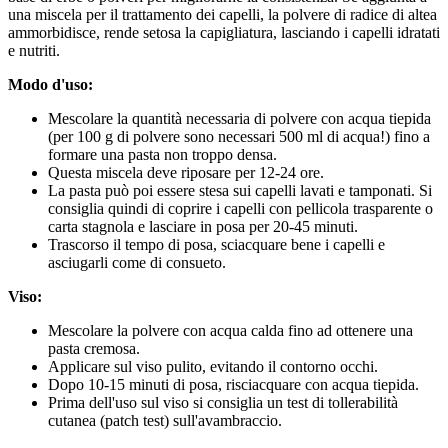
una miscela per il trattamento dei capelli, la polvere di radice di altea
ammorbidisce, rende setosa la capigliatura, lasciando i capelli idratati
e nutriti.
Modo d'uso:
Mescolare la quantità necessaria di polvere con acqua tiepida
(per 100 g di polvere sono necessari 500 ml di acqua!) fino a
formare una pasta non troppo densa.
Questa miscela deve riposare per 12-24 ore.
La pasta può poi essere stesa sui capelli lavati e tamponati. Si
consiglia quindi di coprire i capelli con pellicola trasparente o
carta stagnola e lasciare in posa per 20-45 minuti.
Trascorso il tempo di posa, sciacquare bene i capelli e
asciugarli come di consueto.
Viso:
Mescolare la polvere con acqua calda fino ad ottenere una
pasta cremosa.
Applicare sul viso pulito, evitando il contorno occhi.
Dopo 10-15 minuti di posa, risciacquare con acqua tiepida.
Prima dell'uso sul viso si consiglia un test di tollerabilità
cutanea (patch test) sull'avambraccio.