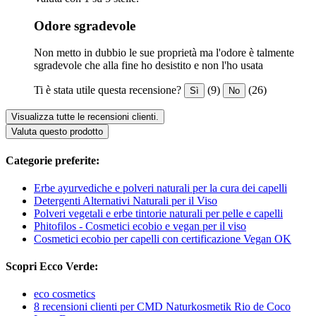
Odore sgradevole
Non metto in dubbio le sue proprietà ma l'odore è talmente
sgradevole che alla fine ho desistito e non l'ho usata
Ti è stata utile questa recensione?
(9)
(26)
Sì
No
Visualizza tutte le recensioni clienti.
Valuta questo prodotto
Categorie preferite:
Erbe ayurvediche e polveri naturali per la cura dei capelli
Detergenti Alternativi Naturali per il Viso
Polveri vegetali e erbe tintorie naturali per pelle e capelli
Phitofilos - Cosmetici ecobio e vegan per il viso
Cosmetici ecobio per capelli con certificazione Vegan OK
Scopri Ecco Verde:
eco cosmetics
8 recensioni clienti per CMD Naturkosmetik Rio de Coco