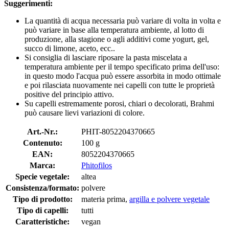
Suggerimenti:
La quantità di acqua necessaria può variare di volta in volta e
può variare in base alla temperatura ambiente, al lotto di
produzione, alla stagione o agli additivi come yogurt, gel,
succo di limone, aceto, ecc..
Si consiglia di lasciare riposare la pasta miscelata a
temperatura ambiente per il tempo specificato prima dell'uso:
in questo modo l'acqua può essere assorbita in modo ottimale
e poi rilasciata nuovamente nei capelli con tutte le proprietà
positive del principio attivo.
Su capelli estremamente porosi, chiari o decolorati, Brahmi
può causare lievi variazioni di colore.
Art.-Nr.:
PHIT-8052204370665
Contenuto:
100 g
EAN:
8052204370665
Marca:
Phitofilos
Specie vegetale:
altea
Consistenza/formato:
polvere
Tipo di prodotto:
materia prima,
argilla e polvere vegetale
Tipo di capelli:
tutti
Caratteristiche:
vegan