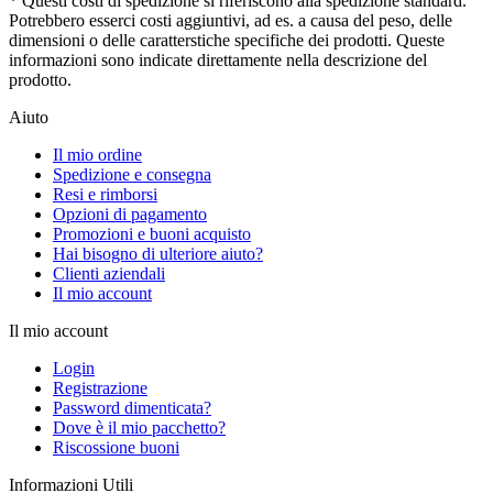
* Questi costi di spedizione si riferiscono alla spedizione standard.
Potrebbero esserci costi aggiuntivi, ad es. a causa del peso, delle
dimensioni o delle caratterstiche specifiche dei prodotti. Queste
informazioni sono indicate direttamente nella descrizione del
prodotto.
Aiuto
Il mio ordine
Spedizione e consegna
Resi e rimborsi
Opzioni di pagamento
Promozioni e buoni acquisto
Hai bisogno di ulteriore aiuto?
Clienti aziendali
Il mio account
Il mio account
Login
Registrazione
Password dimenticata?
Dove è il mio pacchetto?
Riscossione buoni
Informazioni Utili