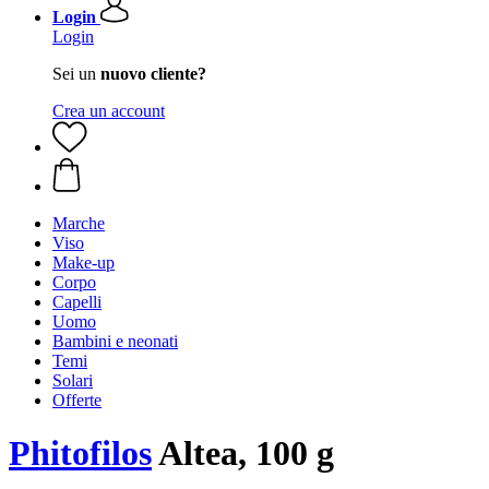
Login
Login
Sei un
nuovo cliente?
Crea un account
Marche
Viso
Make-up
Corpo
Capelli
Uomo
Bambini e neonati
Temi
Solari
Offerte
Phitofilos
Altea, 100 g