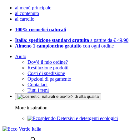
al menù principale
al contenuto
al carrello
100% cosmetici naturali
Italia: spedizione standard gratuita
a partire da € 49,90
Almeno 1 campioncino gratuito
con ogni ordine
Aiuto
Dov'è il mio ordine?
Restituzione prodotti
Costi di spedizione
Opzioni di pagamento
Contattaci
Tutti i temi
More inspiration
Detersivi e detergenti ecologici