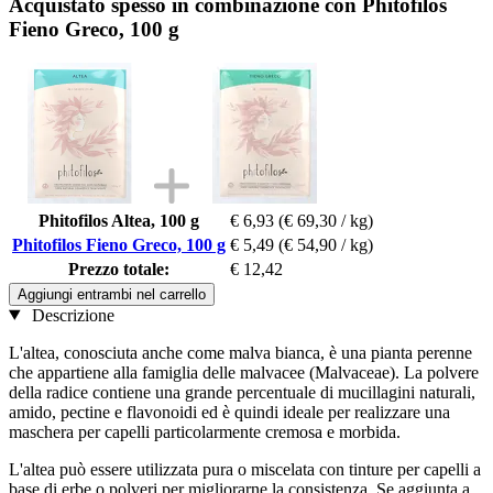
Acquistato spesso in combinazione con Phitofilos
Fieno Greco, 100 g
Phitofilos Altea, 100 g
€ 6,93
(€ 69,30 / kg)
Phitofilos Fieno Greco, 100 g
€ 5,49
(€ 54,90 / kg)
Prezzo totale:
€ 12,42
Aggiungi entrambi nel carrello
Descrizione
L'altea, conosciuta anche come malva bianca, è una pianta perenne
che appartiene alla famiglia delle malvacee (Malvaceae). La polvere
della radice contiene una grande percentuale di mucillagini naturali,
amido, pectine e flavonoidi ed è quindi ideale per realizzare una
maschera per capelli particolarmente cremosa e morbida.
L'altea può essere utilizzata pura o miscelata con tinture per capelli a
base di erbe o polveri per migliorarne la consistenza. Se aggiunta a