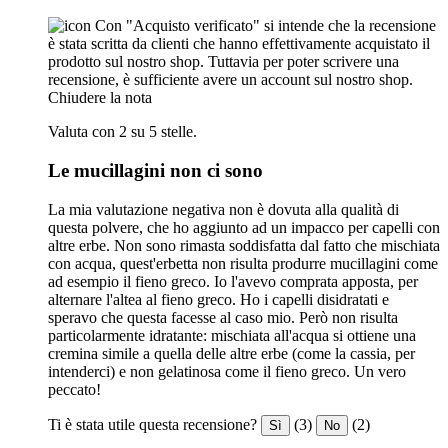
Con "Acquisto verificato" si intende che la recensione
è stata scritta da clienti che hanno effettivamente acquistato il
prodotto sul nostro shop. Tuttavia per poter scrivere una
recensione, è sufficiente avere un account sul nostro shop.
Chiudere la nota
Valuta con 2 su 5 stelle.
Le mucillagini non ci sono
La mia valutazione negativa non è dovuta alla qualità di
questa polvere, che ho aggiunto ad un impacco per capelli con
altre erbe. Non sono rimasta soddisfatta dal fatto che mischiata
con acqua, quest'erbetta non risulta produrre mucillagini come
ad esempio il fieno greco. Io l'avevo comprata apposta, per
alternare l'altea al fieno greco. Ho i capelli disidratati e
speravo che questa facesse al caso mio. Però non risulta
particolarmente idratante: mischiata all'acqua si ottiene una
cremina simile a quella delle altre erbe (come la cassia, per
intenderci) e non gelatinosa come il fieno greco. Un vero
peccato!
Ti è stata utile questa recensione?
(3)
(2)
Sì
No