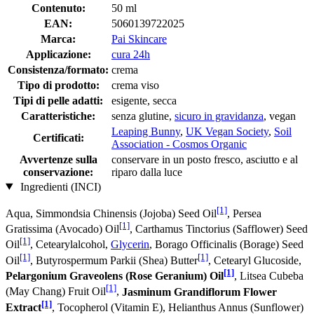
Contenuto:
50 ml
EAN:
5060139722025
Marca:
Pai Skincare
Applicazione:
cura 24h
Consistenza/formato:
crema
Tipo di prodotto:
crema viso
Tipi di pelle adatti:
esigente, secca
Caratteristiche:
senza glutine,
sicuro in gravidanza
, vegan
Leaping Bunny
,
UK Vegan Society
,
Soil
Certificati:
Association - Cosmos Organic
Avvertenze sulla
conservare in un posto fresco, asciutto e al
conservazione:
riparo dalla luce
Ingredienti (INCI)
[1]
Aqua, Simmondsia Chinensis (Jojoba) Seed Oil
, Persea
[1]
Gratissima (Avocado) Oil
, Carthamus Tinctorius (Safflower) Seed
[1]
Oil
, Cetearylalcohol,
Glycerin
, Borago Officinalis (Borage) Seed
[1]
[1]
Oil
, Butyrospermum Parkii (Shea) Butter
, Cetearyl Glucoside,
[1]
Pelargonium Graveolens (Rose Geranium) Oil
, Litsea Cubeba
[1]
(May Chang) Fruit Oil
,
Jasminum Grandiflorum Flower
[1]
Extract
, Tocopherol (Vitamin E), Helianthus Annus (Sunflower)