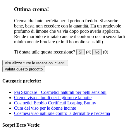
Ottima crema!
Crema idratante perfetta per il periodo freddo. Si assorbe
bene, basta non eccedere con la quantità. Ha un gradevole
profumo di limone che va via dopo poco averla applicata.
Rende morbido e idratato anche il contorno occhi senza farli
minimamente bruciare (e io li ho molto sensibili).
Ti è stata utile questa recensione?
(4)
(0)
Sì
No
Visualizza tutte le recensioni clienti.
Valuta questo prodotto
Categorie preferite:
Pai Skincare - Cosmetici naturali per pelli sensibili
Creme viso naturali per il giorno e la notte
Cosmetici Ecobio Certificati Leaping Bunny
Cura del viso per le donne incinte
Cosmesi viso naturale contro la dermatite e l'eczema
Scopri Ecco Verde: