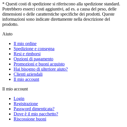
* Questi costi di spedizione si riferiscono alla spedizione standard.
Potrebbero esserci costi aggiuntivi, ad es. a causa del peso, delle
dimensioni o delle caratterstiche specifiche dei prodotti. Queste
informazioni sono indicate direttamente nella descrizione del
prodotto.
Aiuto
Il mio ordine
Spedizione e consegna
Resi e rimborsi
Opzioni di pagamento
Promozioni e buoni acquisto
Hai bisogno di ulteriore aiuto?
Clienti aziendali
Il mio account
Il mio account
Login
Registrazione
Password dimenticata?
Dove è il mio pacchetto?
Riscossione buoni