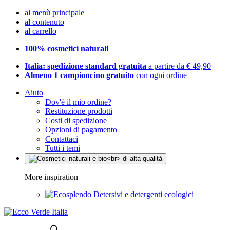
al menù principale
al contenuto
al carrello
100% cosmetici naturali
Italia: spedizione standard gratuita
a partire da € 49,90
Almeno 1 campioncino gratuito
con ogni ordine
Aiuto
Dov'è il mio ordine?
Restituzione prodotti
Costi di spedizione
Opzioni di pagamento
Contattaci
Tutti i temi
More inspiration
Detersivi e detergenti ecologici