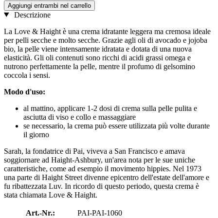
Aggiungi entrambi nel carrello
Descrizione
La Love & Haight è una crema idratante leggera ma cremosa ideale
per pelli secche e molto secche. Grazie agli oli di avocado e jojoba
bio, la pelle viene intensamente idratata e dotata di una nuova
elasticità. Gli oli contenuti sono ricchi di acidi grassi omega e
nutrono perfettamente la pelle, mentre il profumo di gelsomino
coccola i sensi.
Modo d'uso:
al mattino, applicare 1-2 dosi di crema sulla pelle pulita e
asciutta di viso e collo e massaggiare
se necessario, la crema può essere utilizzata più volte durante
il giorno
Sarah, la fondatrice di Pai, viveva a San Francisco e amava
soggiornare ad Haight-Ashbury, un'area nota per le sue uniche
caratteristiche, come ad esempio il movimento hippies. Nel 1973
una parte di Haight Street divenne epicentro dell'estate dell'amore e
fu ribattezzata Luv. In ricordo di questo periodo, questa crema è
stata chiamata Love & Haight.
Art.-Nr.:
PAI-PAI-1060