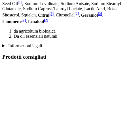
[1]
Seed Oil
, Sodium Levulinate, Sodium Anisate, Sodium Stearoyl
Glutamate, Sodium Caproyl/Lauroyl Lactate, Lactic Acid, Beta-
[2]
[2]
[2]
Sitosterol, Squalen,
Citral
, Citronellal
,
Geraniol
,
[2]
[2]
Limonene
,
Linalool
da agricoltura biologica
Da oli essenziali naturali
Informazioni legali
Prodotti consigliati