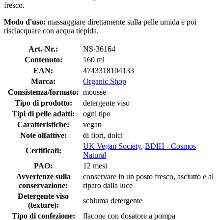
fresco.
Modo d'uso:
massaggiare direttamente sulla pelle umida e poi
risciacquare con acqua tiepida.
Art.-Nr.:
NS-36164
Contenuto:
160 ml
EAN:
4743318104133
Marca:
Organic Shop
Consistenza/formato:
mousse
Tipo di prodotto:
detergente viso
Tipi di pelle adatti:
ogni tipo
Caratteristiche:
vegan
Note olfattive:
di fiori, dolci
UK Vegan Society
,
BDIH - Cosmos
Certificati:
Natural
PAO:
12 mesi
Avvertenze sulla
conservare in un posto fresco, asciutto e al
conservazione:
riparo dalla luce
Detergente viso
schiuma detergente
(texture):
Tipo di confezione:
flacone con dosatore a pompa