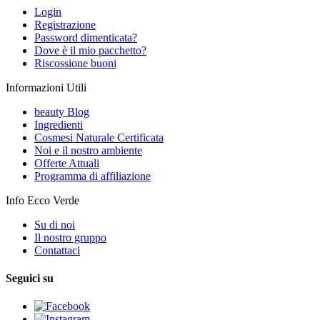
Login
Registrazione
Password dimenticata?
Dove è il mio pacchetto?
Riscossione buoni
Informazioni Utili
beauty Blog
Ingredienti
Cosmesi Naturale Certificata
Noi e il nostro ambiente
Offerte Attuali
Programma di affiliazione
Info Ecco Verde
Su di noi
Il nostro gruppo
Contattaci
Seguici su