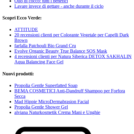
Olio di cocco: tutti i benefici
Lavare invece di gettare - anche durante il ciclo
Scopri Ecco Verde:
ATTITUDE
20 recensioni clienti per Colorante Vegetale per Capelli Dark
Brown
farfalla Patchouli Bio Grand Cru
Evolve Organic Beauty True Balance SOS Mask
4 recensioni clienti per Natura Siberica DETOX SAKHALIN
Aqua Balancing Face Gel
Nuovi prodotti:
Propolia Gentle Superfatted Soap
BEMA COSMETICI Anti-Dandruff Shampoo per Forfora
Secca
Mad Hippie MicroDermabrasion Facial
Propolia Gentle Shower Gel
alviana Naturkosmetik Crema Mani e Unghie