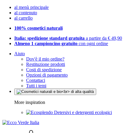
al menù principale
al contenuto
al carrello
100% cosmetici naturali
Italia: spedizione standard gratuita
a partire da € 49,90
Almeno 1 campioncino gratuito
con ogni ordine
Aiuto
Dov'è il mio ordine?
Restituzione prodotti
Costi di spedizione
Opzioni di pagamento
Contattaci
Tutti i temi
More inspiration
Detersivi e detergenti ecologici