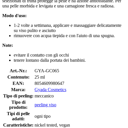
selezionati di frutta protegge la pelle e ha azione antiossidante. Per
una pelle morbida e levigata e una carnagione fresca e radiosa.
Modo d'uso:
1-2 volte a settimana, applicare e massaggiare delicatamente
su viso pulito e asciutto
rimuovere con acqua tiepida e con l'aiuto di una spugna.
Note:
evitare il contatto con gli occhi
tenere lontano dalla portata dei bambini.
Art.-Nr.:
GYA-GC065
Contenuto:
25 ml
EAN:
8054609980647
Marca:
Gyada Cosmetics
Tipo di peeling:
meccanico
Tipo di
peeling viso
prodotto:
Tipi di pelle
ogni tipo
adatti:
Caratteristiche:
nickel tested, vegan