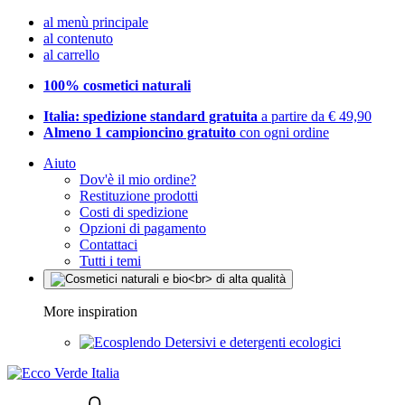
al menù principale
al contenuto
al carrello
100% cosmetici naturali
Italia: spedizione standard gratuita
a partire da € 49,90
Almeno 1 campioncino gratuito
con ogni ordine
Aiuto
Dov'è il mio ordine?
Restituzione prodotti
Costi di spedizione
Opzioni di pagamento
Contattaci
Tutti i temi
More inspiration
Detersivi e detergenti ecologici