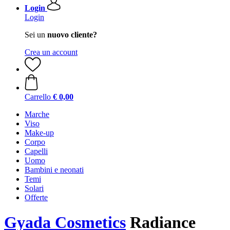
Login
Login
Sei un
nuovo cliente?
Crea un account
Carrello
€ 0,00
Marche
Viso
Make-up
Corpo
Capelli
Uomo
Bambini e neonati
Temi
Solari
Offerte
Gyada Cosmetics
Radiance