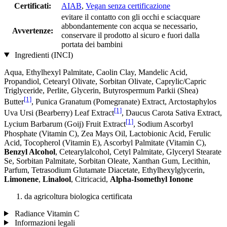
Certificati:
AIAB
,
Vegan senza certificazione
evitare il contatto con gli occhi e sciacquare
abbondantemente con acqua se necessario,
Avvertenze:
conservare il prodotto al sicuro e fuori dalla
portata dei bambini
Ingredienti (INCI)
Aqua, Ethylhexyl Palmitate, Caolin Clay, Mandelic Acid,
Propandiol, Cetearyl Olivate, Sorbitan Olivate, Caprylic/Capric
Triglyceride, Perlite, Glycerin, Butyrospermum Parkii (Shea)
[1]
Butter
, Punica Granatum (Pomegranate) Extract, Arctostaphylos
[1]
Uva Ursi (Bearberry) Leaf Extract
, Daucus Carota Sativa Extract,
[1]
Lycium Barbarum (Goij) Fruit Extract
, Sodium Ascorbyl
Phosphate (Vitamin C), Zea Mays Oil, Lactobionic Acid, Ferulic
Acid, Tocopherol (Vitamin E), Ascorbyl Palmitate (Vitamin C),
Benzyl Alcohol
, Cetearylalcohol, Cetyl Palmitate, Glyceryl Stearate
Se, Sorbitan Palmitate, Sorbitan Oleate, Xanthan Gum, Lecithin,
Parfum, Tetrasodium Glutamate Diacetate, Ethylhexylglycerin,
Limonene
,
Linalool
, Citricacid,
Alpha-Isomethyl Ionone
da agricoltura biologica certificata
Radiance Vitamin C
Informazioni legali