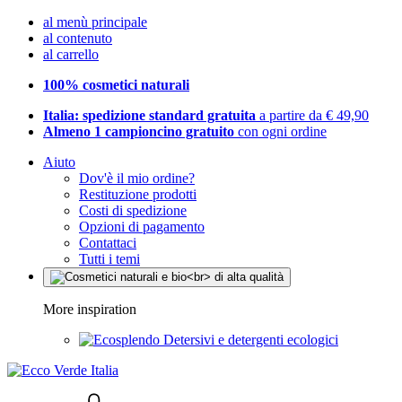
al menù principale
al contenuto
al carrello
100% cosmetici naturali
Italia: spedizione standard gratuita
a partire da € 49,90
Almeno 1 campioncino gratuito
con ogni ordine
Aiuto
Dov'è il mio ordine?
Restituzione prodotti
Costi di spedizione
Opzioni di pagamento
Contattaci
Tutti i temi
More inspiration
Detersivi e detergenti ecologici