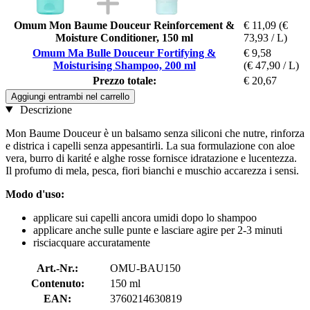
Omum Mon Baume Douceur Reinforcement &
€ 11,09
(€
Moisture Conditioner, 150 ml
73,93 / L)
Omum Ma Bulle Douceur Fortifying &
€ 9,58
Moisturising Shampoo, 200 ml
(€ 47,90 / L)
Prezzo totale:
€ 20,67
Aggiungi entrambi nel carrello
Descrizione
Mon Baume Douceur è un balsamo senza siliconi che nutre, rinforza
e districa i capelli senza appesantirli. La sua formulazione con aloe
vera, burro di karité e alghe rosse fornisce idratazione e lucentezza.
Il profumo di mela, pesca, fiori bianchi e muschio accarezza i sensi.
Modo d'uso:
applicare sui capelli ancora umidi dopo lo shampoo
applicare anche sulle punte e lasciare agire per 2-3 minuti
risciacquare accuratamente
Art.-Nr.:
OMU-BAU150
Contenuto:
150 ml
EAN:
3760214630819