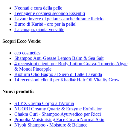
Neonati e cura della pelle
Teenager e cosmesi secondo Essentiq
Lavare invece di gettare - anche durante il ciclo
Burro di Karitè - oro per la pelle!
La canapa: pianta versatile
Scopri Ecco Verde:
eco cosmetics
Shampoo Anti-Grease Lemon Balm & Sea Salt
4 recensioni clienti per Body Lotion Guava, Tumeric, Algae
& Monoi Pineapple
Bioturm Olio Bagno al Siero di Latte Lavanda
14 recensioni clienti per Khadi® Hair Oil Vitality Grow
Nuovi prodotti:
STYX Crema Corpo all'Aronia
NUORI Creamy Quartz & Enzyme Exfoliator
Chakra Curl - Shampoo Ayurvedico per Ricci
Propolia Moisturising Face Cream Normal Skin
Niyok Shampoo - Moisture & Balance