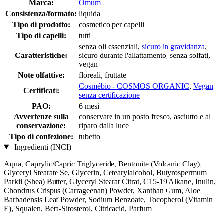
Marca:
Omum
Consistenza/formato:
liquida
Tipo di prodotto:
cosmetico per capelli
Tipo di capelli:
tutti
senza oli essenziali,
sicuro in gravidanza
,
Caratteristiche:
sicuro durante l'allattamento, senza solfati,
vegan
Note olfattive:
floreali, fruttate
Cosmébio - COSMOS ORGANIC
,
Vegan
Certificati:
senza certificazione
PAO:
6 mesi
Avvertenze sulla
conservare in un posto fresco, asciutto e al
conservazione:
riparo dalla luce
Tipo di confezione:
tubetto
Ingredienti (INCI)
Aqua, Caprylic/Capric Triglyceride, Bentonite (Volcanic Clay),
Glyceryl Stearate Se, Glycerin, Cetearylalcohol, Butyrospermum
Parkii (Shea) Butter, Glyceryl Stearat Citrat, C15-19 Alkane, Inulin,
Chondrus Crispus (Carrageenan) Powder, Xanthan Gum, Aloe
Barbadensis Leaf Powder, Sodium Benzoate, Tocopherol (Vitamin
E), Squalen, Beta-Sitosterol, Citricacid, Parfum