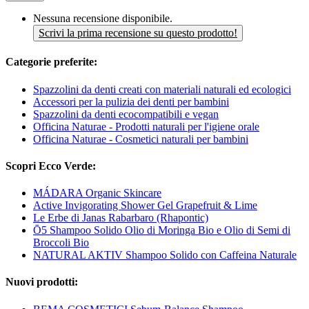
Nessuna recensione disponibile.
Scrivi la prima recensione su questo prodotto!
Categorie preferite:
Spazzolini da denti creati con materiali naturali ed ecologici
Accessori per la pulizia dei denti per bambini
Spazzolini da denti ecocompatibili e vegan
Officina Naturae - Prodotti naturali per l'igiene orale
Officina Naturae - Cosmetici naturali per bambini
Scopri Ecco Verde:
MÁDARA Organic Skincare
Active Invigorating Shower Gel Grapefruit & Lime
Le Erbe di Janas Rabarbaro (Rhapontic)
Ō5 Shampoo Solido Olio di Moringa Bio e Olio di Semi di
Broccoli Bio
NATURAL AKTIV Shampoo Solido con Caffeina Naturale
Nuovi prodotti: