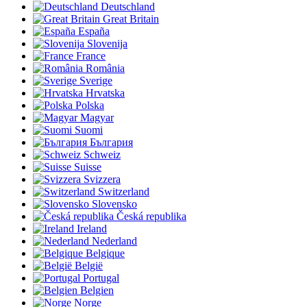
Deutschland
Great Britain
España
Slovenija
France
România
Sverige
Hrvatska
Polska
Magyar
Suomi
България
Schweiz
Suisse
Svizzera
Switzerland
Slovensko
Česká republika
Ireland
Nederland
Belgique
België
Portugal
Belgien
Norge