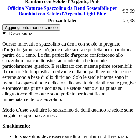
Bambini con Setole d'Argento, Pink
Officina Naturae Spazzolino da Denti Sostenibile per
€ 3,99
Bambini con Setole d'Argento, Light Blue
Prezzo totale:
€ 7,98
Aggiungi entrambi nel carrello
Descrizione
Questo innovativo spazzolino da denti con setole impregnate
d'argento garantisce un'igiene orale sicura e perfetta per i bambini a
partire da 1 anno. Le fini particelle d'argento conferiscono allo
spazzolino una caratteristica autopulente, che lo rende
particolarmente igienico. È realizzato con materie prime sostenibili:
il manico è in bioplastica, derivante dalla polpa di legno e le setole
esterne sono a base di olio di ricino. Solo le setole interne sono in
nylon. Lo spazzolino è delicato sullo smalto dei denti e sulle gengive
e fornisce una pulizia accurata. Le setole hanno sulla punta un
allegro tocco di colore e sono perfette per identificare
immediatamente lo spazzolino.
Modo d'uso
: sostituire lo spazzolino da denti quando le setole sono
piegate o dopo max. 3 mesi.
Smaltimento:
lo spazzolino deve essere smaltito nei rifiuti indifferenziati,