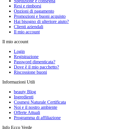
Spedizione e consegna
Resi e rimborsi
Opzioni di pagamento
Promozioni e buoni acquisto
Hai bisogno di ulteriore aiuto?
Clienti aziendali
Il mio account
Il mio account
Login
Registrazione
Password dimenticata?
Dove è il mio pacchetto?
Riscossione buoni
Informazioni Utili
beauty Blog
Ingredienti
Cosmesi Naturale Certificata
Noi e il nostro ambiente
Offerte Attuali
Programma di affiliazione
Info Ecco Verde