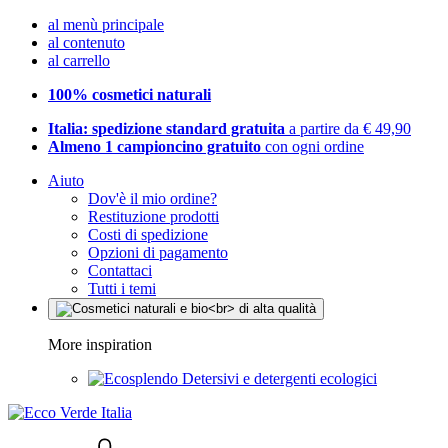
al menù principale
al contenuto
al carrello
100% cosmetici naturali
Italia: spedizione standard gratuita
a partire da € 49,90
Almeno 1 campioncino gratuito
con ogni ordine
Aiuto
Dov'è il mio ordine?
Restituzione prodotti
Costi di spedizione
Opzioni di pagamento
Contattaci
Tutti i temi
More inspiration
Detersivi e detergenti ecologici