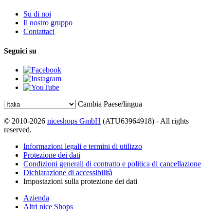
Su di noi
Il nostro gruppo
Contattaci
Seguici su
Cambia Paese/lingua
© 2010-2026
niceshops GmbH
(ATU63964918) - All rights
reserved.
Informazioni legali e termini di utilizzo
Protezione dei dati
Condizioni generali di contratto e politica di cancellazione
Dichiarazione di accessibilità
Impostazioni sulla protezione dei dati
Azienda
Altri nice Shops