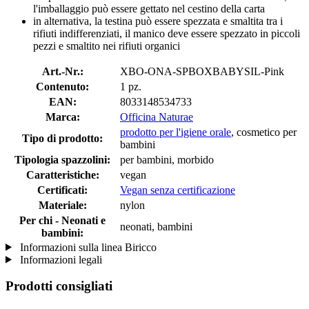
l'imballaggio può essere gettato nel cestino della carta
in alternativa, la testina può essere spezzata e smaltita tra i
rifiuti indifferenziati, il manico deve essere spezzato in piccoli
pezzi e smaltito nei rifiuti organici
Art.-Nr.:
XBO-ONA-SPBOXBABYSIL-Pink
Contenuto:
1 pz.
EAN:
8033148534733
Marca:
Officina Naturae
prodotto per l'igiene orale
, cosmetico per
Tipo di prodotto:
bambini
Tipologia spazzolini:
per bambini, morbido
Caratteristiche:
vegan
Certificati:
Vegan senza certificazione
Materiale:
nylon
Per chi - Neonati e
neonati, bambini
bambini:
Informazioni sulla linea Biricco
Informazioni legali
Prodotti consigliati