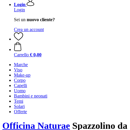
Login
Login
Sei un
nuovo cliente?
Crea un account
Carrello
€ 0,00
Marche
Viso
Make-up
Corpo
Capelli
Uomo
Bambini e neonati
Temi
Solari
Offerte
Officina Naturae
Spazzolino da