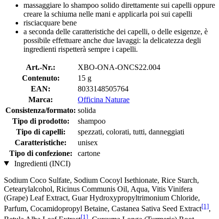
massaggiare lo shampoo solido direttamente sui capelli oppure
creare la schiuma nelle mani e applicarla poi sui capelli
risciacquare bene
a seconda delle caratteristiche dei capelli, o delle esigenze, è
possibile effettuare anche due lavaggi: la delicatezza degli
ingredienti rispetterà sempre i capelli.
Art.-Nr.:
XBO-ONA-ONCS22.004
Contenuto:
15 g
EAN:
8033148505764
Marca:
Officina Naturae
Consistenza/formato:
solida
Tipo di prodotto:
shampoo
Tipo di capelli:
spezzati, colorati, tutti, danneggiati
Caratteristiche:
unisex
Tipo di confezione:
cartone
Ingredienti (INCI)
Sodium Coco­ Sulfate, Sodium Cocoyl Isethionate, Rice Starch,
Cetearylalcohol, Ricinus Communis Oil, Aqua, Vitis Vinifera
(Grape) Leaf Extract, Guar Hydroxypropyltrimonium Chloride,
[1]
Parfum, Cocamidopropyl Betaine, Castanea Sativa Seed Extract
,
[1]