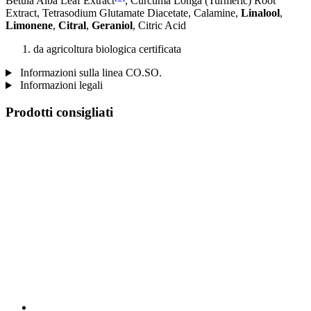
Betula Alba Leaf Extract
, Curcuma Longa (Turmeric) Root
Extract, Tetrasodium Glutamate Diacetate, Calamine,
Linalool
,
Limonene
,
Citral
,
Geraniol
, Citric Acid
da agricoltura biologica certificata
Informazioni sulla linea CO.SO.
Informazioni legali
Prodotti consigliati