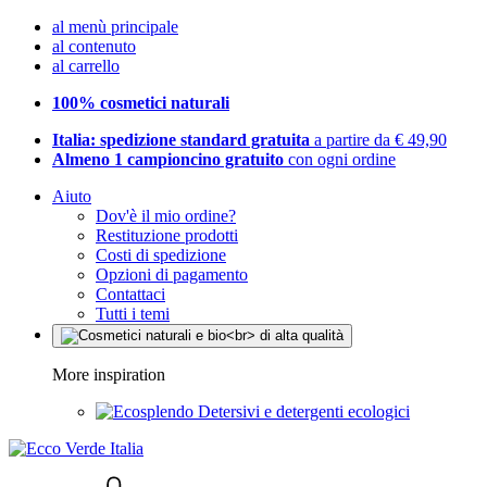
al menù principale
al contenuto
al carrello
100% cosmetici naturali
Italia: spedizione standard gratuita
a partire da € 49,90
Almeno 1 campioncino gratuito
con ogni ordine
Aiuto
Dov'è il mio ordine?
Restituzione prodotti
Costi di spedizione
Opzioni di pagamento
Contattaci
Tutti i temi
More inspiration
Detersivi e detergenti ecologici