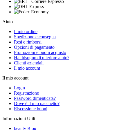
Aiuto
Il mio ordine
Spedizione e consegna
Resi e rimborsi
Opzioni di pagamento
Promozioni e buoni acquisto
Hai bisogno di ulteriore aiuto?
Clienti aziendali
Il mio account
Il mio account
Login
Registrazione
Password dimenticata?
Dove è il mio pacchetto?
Riscossione buoni
Informazioni Utili
beauty Blog