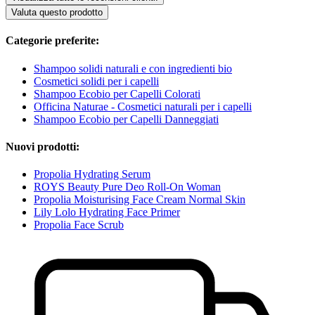
Valuta questo prodotto
Categorie preferite:
Shampoo solidi naturali e con ingredienti bio
Cosmetici solidi per i capelli
Shampoo Ecobio per Capelli Colorati
Officina Naturae - Cosmetici naturali per i capelli
Shampoo Ecobio per Capelli Danneggiati
Nuovi prodotti:
Propolia Hydrating Serum
ROYS Beauty Pure Deo Roll-On Woman
Propolia Moisturising Face Cream Normal Skin
Lily Lolo Hydrating Face Primer
Propolia Face Scrub