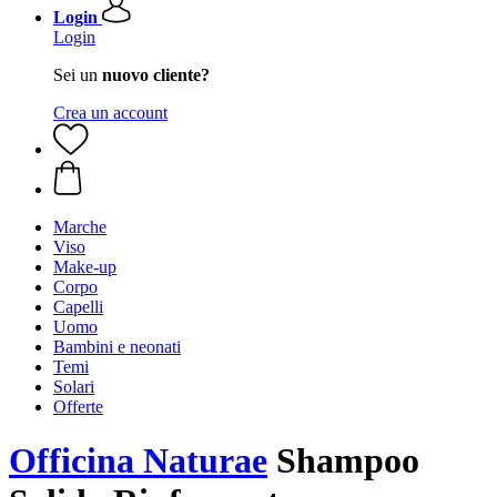
Login
Login
Sei un
nuovo cliente?
Crea un account
Marche
Viso
Make-up
Corpo
Capelli
Uomo
Bambini e neonati
Temi
Solari
Offerte
Officina Naturae
Shampoo