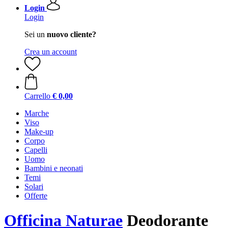
Login
Login
Sei un
nuovo cliente?
Crea un account
Carrello
€ 0,00
Marche
Viso
Make-up
Corpo
Capelli
Uomo
Bambini e neonati
Temi
Solari
Offerte
Officina Naturae
Deodorante