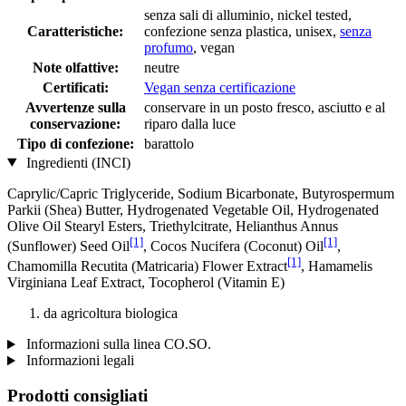
senza sali di alluminio, nickel tested,
Caratteristiche:
confezione senza plastica, unisex,
senza
profumo
, vegan
Note olfattive:
neutre
Certificati:
Vegan senza certificazione
Avvertenze sulla
conservare in un posto fresco, asciutto e al
conservazione:
riparo dalla luce
Tipo di confezione:
barattolo
Ingredienti (INCI)
Caprylic/Capric Triglyceride, Sodium Bicarbonate, Butyrospermum
Parkii (Shea) Butter, Hydrogenated Vegetable Oil, Hydrogenated
Olive Oil Stearyl Esters, Triethylcitrate, Helianthus Annus
[1]
[1]
(Sunflower) Seed Oil
, Cocos Nucifera (Coconut) Oil
,
[1]
Chamomilla Recutita (Matricaria) Flower Extract
, Hamamelis
Virginiana Leaf Extract, Tocopherol (Vitamin E)
da agricoltura biologica
Informazioni sulla linea CO.SO.
Informazioni legali
Prodotti consigliati