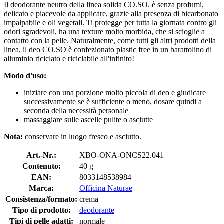
Il deodorante neutro della linea solida CO.SO. è senza profumi,
delicato e piacevole da applicare, grazie alla presenza di bicarbonato
impalpabile e oli vegetali. Ti protegge per tutta la giornata contro gli
odori sgradevoli, ha una texture molto morbida, che si scioglie a
contatto con la pelle. Naturalmente, come tutti gli altri prodotti della
linea, il deo CO.SO è confezionato plastic free in un barattolino di
alluminio riciclato e riciclabile all'infinito!
Modo d'uso:
iniziare con una porzione molto piccola di deo e giudicare
successivamente se è sufficiente o meno, dosare quindi a
seconda della necessità personale
massaggiare sulle ascelle pulite o asciutte
Nota:
conservare in luogo fresco e asciutto.
Art.-Nr.:
XBO-ONA-ONCS22.041
Contenuto:
40 g
EAN:
8033148538984
Marca:
Officina Naturae
Consistenza/formato:
crema
Tipo di prodotto:
deodorante
Tipi di pelle adatti:
normale