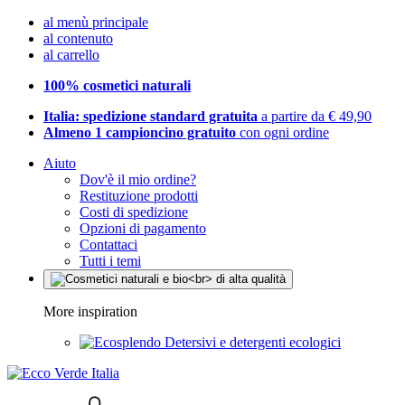
al menù principale
al contenuto
al carrello
100% cosmetici naturali
Italia: spedizione standard gratuita
a partire da € 49,90
Almeno 1 campioncino gratuito
con ogni ordine
Aiuto
Dov'è il mio ordine?
Restituzione prodotti
Costi di spedizione
Opzioni di pagamento
Contattaci
Tutti i temi
More inspiration
Detersivi e detergenti ecologici