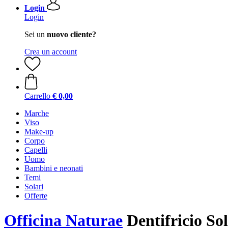
Login
Login
Sei un
nuovo cliente?
Crea un account
Carrello
€ 0,00
Marche
Viso
Make-up
Corpo
Capelli
Uomo
Bambini e neonati
Temi
Solari
Offerte
Officina Naturae
Dentifricio So