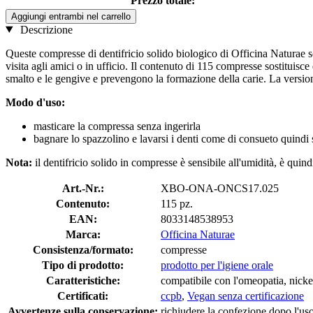
Prezzo totale:
Aggiungi entrambi nel carrello
Descrizione
Queste compresse di dentifricio solido biologico di Officina Naturae son
visita agli amici o in ufficio. Il contenuto di 115 compresse sostituisc
smalto e le gengive e prevengono la formazione della carie. La versio
Modo d'uso:
masticare la compressa senza ingerirla
bagnare lo spazzolino e lavarsi i denti come di consueto quindi
Nota:
il dentifricio solido in compresse è sensibile all'umidità, è quin
Art.-Nr.:
XBO-ONA-ONCS17.025
Contenuto:
115 pz.
EAN:
8033148538953
Marca:
Officina Naturae
Consistenza/formato:
compresse
Tipo di prodotto:
prodotto per l'igiene orale
Caratteristiche:
compatibile con l'omeopatia, nicke
Certificati:
ccpb
,
Vegan senza certificazione
Avvertenze sulla conservazione:
richiudere la confezione dopo l'uso