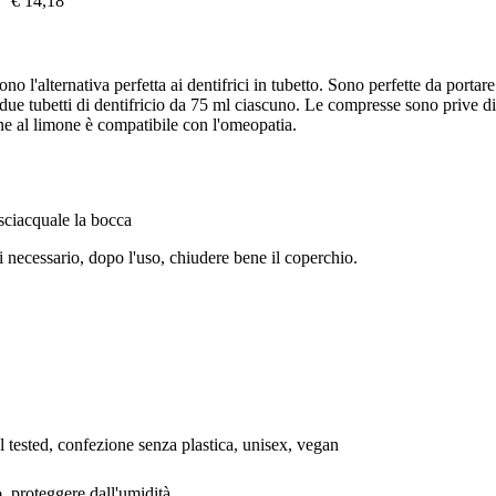
€ 14,18
o l'alternativa perfetta ai dentifrici in tubetto. Sono perfette da porta
e due tubetti di dentifricio da 75 ml ciascuno. Le compresse sono prive d
ne al limone è compatibile con l'omeopatia.
 sciacquale la bocca
di necessario, dopo l'uso, chiudere bene il coperchio.
l tested, confezione senza plastica, unisex, vegan
, proteggere dall'umidità