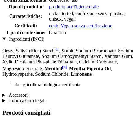
Tipo di prodotto:
prodotto per l'igiene orale
nickel tested, confezione senza plastica,
Caratteristiche:
unisex, vegan
Certificati:
ccpb
,
Vegan senza certificazione
Tipo di confezione:
barattolo
Ingredienti (INCI)
[1]
Oryza Sativa (Rice) Starch
, Sorbit, Sodium Bicarbonate, Sodium
Lauroyl Glutamate, Sodium Carboxymethyl Starch, Xanthan Gum,
Xylit, Dicalcium Phosphate Dihydrate, Calcium Carbonate,
[1]
Magnesium Stearate,
Menthol
,
Mentha Piperita Oil
,
Hydroxyapatite, Sodium Chloride,
Limonene
da agricoltura biologica certificata
Accessori
Informazioni legali
Prodotti consigliati