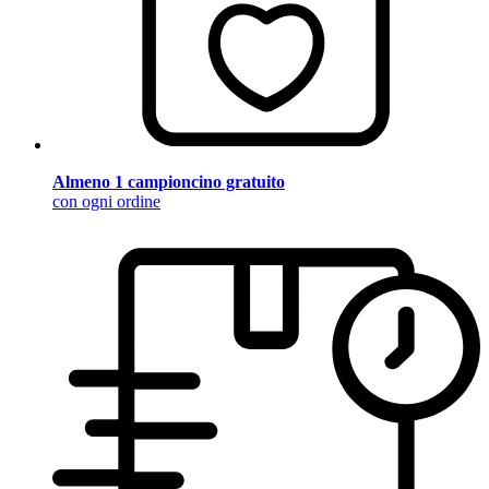
Almeno 1 campioncino gratuito
con ogni ordine