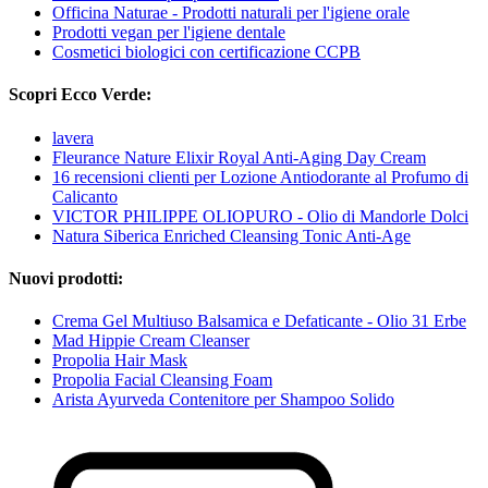
Officina Naturae - Prodotti naturali per l'igiene orale
Prodotti vegan per l'igiene dentale
Cosmetici biologici con certificazione CCPB
Scopri Ecco Verde:
lavera
Fleurance Nature Elixir Royal Anti-Aging Day Cream
16 recensioni clienti per Lozione Antiodorante al Profumo di
Calicanto
VICTOR PHILIPPE OLIOPURO - Olio di Mandorle Dolci
Natura Siberica Enriched Cleansing Tonic Anti-Age
Nuovi prodotti:
Crema Gel Multiuso Balsamica e Defaticante - Olio 31 Erbe
Mad Hippie Cream Cleanser
Propolia Hair Mask
Propolia Facial Cleansing Foam
Arista Ayurveda Contenitore per Shampoo Solido