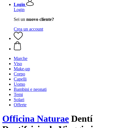
Login
Login
Sei un
nuovo cliente?
Crea un account
Marche
Viso
Make-up
Corpo
Capelli
Uomo
Bambini e neonati
Temi
Solari
Offerte
Officina Naturae
Dentí