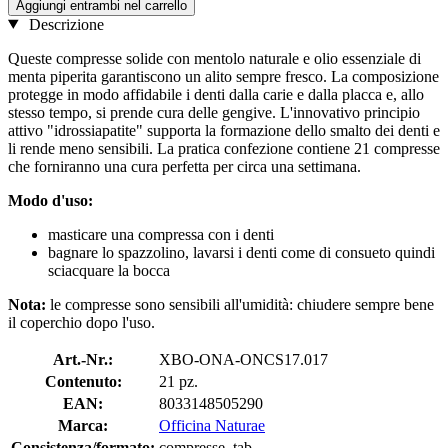
Aggiungi entrambi nel carrello
Descrizione
Queste compresse solide con mentolo naturale e olio essenziale di
menta piperita garantiscono un alito sempre fresco. La composizione
protegge in modo affidabile i denti dalla carie e dalla placca e, allo
stesso tempo, si prende cura delle gengive. L'innovativo principio
attivo "idrossiapatite" supporta la formazione dello smalto dei denti e
li rende meno sensibili. La pratica confezione contiene 21 compresse
che forniranno una cura perfetta per circa una settimana.
Modo d'uso:
masticare una compressa con i denti
bagnare lo spazzolino, lavarsi i denti come di consueto quindi
sciacquare la bocca
Nota:
le compresse sono sensibili all'umidità: chiudere sempre bene
il coperchio dopo l'uso.
Art.-Nr.:
XBO-ONA-ONCS17.017
Contenuto:
21 pz.
EAN:
8033148505290
Marca:
Officina Naturae
Consistenza/formato:
compresse, tab