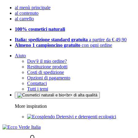
al menù principale
al contenuto
al carrello
100% cosmetici naturali
Italia: spedizione standard gratuita
a partire da € 49,90
Almeno 1 campioncino gratuito
con ogni ordine
Aiuto
Dov'è il mio ordine?
Restituzione prodotti
Costi di spedizione
Opzioni di pagamento
Contattaci
Tutti i temi
More inspiration
Detersivi e detergenti ecologici