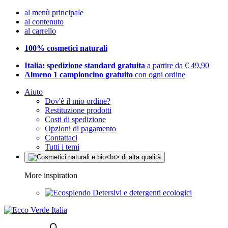
al menù principale
al contenuto
al carrello
100% cosmetici naturali
Italia: spedizione standard gratuita
a partire da € 49,90
Almeno 1 campioncino gratuito
con ogni ordine
Aiuto
Dov'è il mio ordine?
Restituzione prodotti
Costi di spedizione
Opzioni di pagamento
Contattaci
Tutti i temi
More inspiration
Detersivi e detergenti ecologici