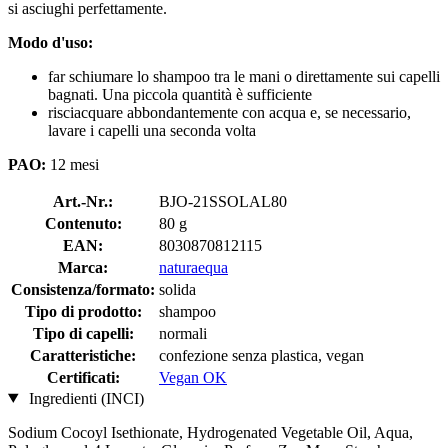
si asciughi perfettamente.
Modo d'uso:
far schiumare lo shampoo tra le mani o direttamente sui capelli
bagnati. Una piccola quantità è sufficiente
risciacquare abbondantemente con acqua e, se necessario,
lavare i capelli una seconda volta
PAO:
12 mesi
Art.-Nr.:
BJO-21SSOLAL80
Contenuto:
80 g
EAN:
8030870812115
Marca:
naturaequa
Consistenza/formato:
solida
Tipo di prodotto:
shampoo
Tipo di capelli:
normali
Caratteristiche:
confezione senza plastica, vegan
Certificati:
Vegan OK
Ingredienti (INCI)
Sodium Cocoyl Isethionate, Hydrogenated Vegetable Oil, Aqua,