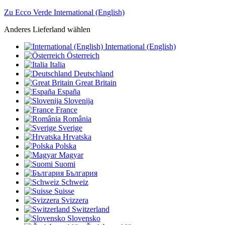
Zu Ecco Verde International (English)
Anderes Lieferland wählen
International (English)
Österreich
Italia
Deutschland
Great Britain
España
Slovenija
France
România
Sverige
Hrvatska
Polska
Magyar
Suomi
България
Schweiz
Suisse
Svizzera
Switzerland
Slovensko