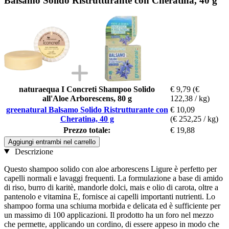
Balsamo Solido Ristrutturante con Cheratina, 40 g
naturaequa I Concreti Shampoo Solido
€ 9,79
(€
all'Aloe Arborescens, 80 g
122,38 / kg)
greenatural Balsamo Solido Ristrutturante con
€ 10,09
Cheratina, 40 g
(€ 252,25 / kg)
Prezzo totale:
€ 19,88
Aggiungi entrambi nel carrello
Descrizione
Questo shampoo solido con aloe arborescens Ligure è perfetto per
capelli normali e lavaggi frequenti. La formulazione a base di amido
di riso, burro di karitè, mandorle dolci, mais e olio di carota, oltre a
pantenolo e vitamina E, fornisce ai capelli importanti nutrienti. Lo
shampoo forma una schiuma morbida e delicata ed è sufficiente per
un massimo di 100 applicazioni. Il prodotto ha un foro nel mezzo
che permette, applicando un cordino, di essere appeso in modo che