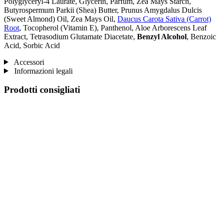
Polyglyceryl-4 Laurate, Glycerin, Parfum, Zea Mays Starch,
Butyrospermum Parkii (Shea) Butter, Prunus Amygdalus Dulcis
(Sweet Almond) Oil, Zea Mays Oil,
Daucus Carota Sativa (Carrot)
Root
, Tocopherol (Vitamin E), Panthenol, Aloe Arborescens Leaf
Extract, Tetrasodium Glutamate Diacetate,
Benzyl Alcohol
, Benzoic
Acid, Sorbic Acid
Accessori
Informazioni legali
Prodotti consigliati