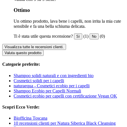
Ottimo
Un ottimo prodotto, lava bene i capelli, non irrita la mia cute
sensibile e fa una bella schiuma delicata.
Ti è stata utile questa recensione?
(1)
(0)
Sì
No
Visualizza tutte le recensioni clienti.
Valuta questo prodotto
Categorie preferite:
Shampoo solidi naturali e con ingredienti bio
Cosmetici solidi per i capelli
naturaequa - Cosmetici ecobio per i capelli
Shampoo Ecobio per Capelli Normali
Cosmetici ecobio per capelli con certificazione Vegan OK
Scopri Ecco Verde:
Biofficina Toscana
10 recensioni clienti per Natura Siberica Black Cleansing