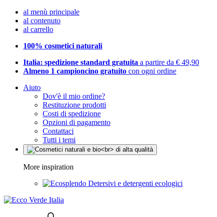
al menù principale
al contenuto
al carrello
100% cosmetici naturali
Italia: spedizione standard gratuita
a partire da € 49,90
Almeno 1 campioncino gratuito
con ogni ordine
Aiuto
Dov'è il mio ordine?
Restituzione prodotti
Costi di spedizione
Opzioni di pagamento
Contattaci
Tutti i temi
More inspiration
Detersivi e detergenti ecologici