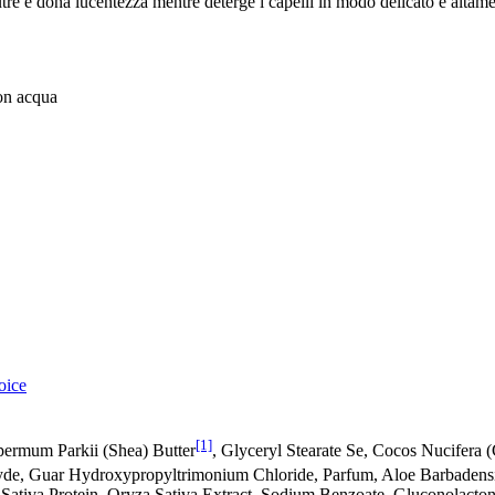
tre e dona lucentezza mentre deterge i capelli in modo delicato e altame
con acqua
oice
[1]
permum Parkii (Shea) Butter
, Glyceryl Stearate Se, Cocos Nucifera 
de, Guar Hydroxypropyltrimonium Chloride, Parfum, Aloe Barbadensi
 Sativa Protein, Oryza Sativa Extract, Sodium Benzoate, Gluconolacto