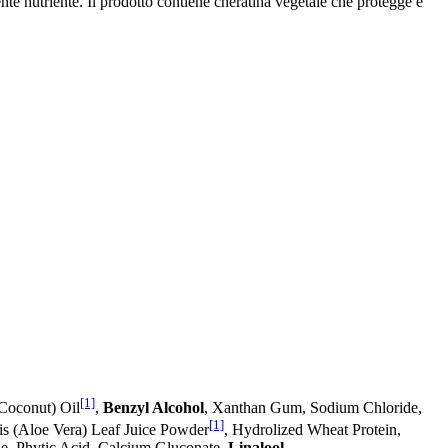
nte nutriente. Il prodotto contiene cheratina vegetale che protegge e
[1]
(Coconut) Oil
,
Benzyl Alcohol
, Xanthan Gum, Sodium Chloride,
[1]
s (Aloe Vera) Leaf Juice Powder
, Hydrolized Wheat Protein,
ne, Phytic Acid, Calcium Gluconate,
Linalool