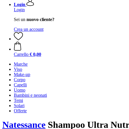
Login
Login
Sei un
nuovo cliente?
Crea un account
Carrello
€ 0,00
Marche
Viso
Make-up
Corpo
Capelli
Uomo
Bambini e neonati
Temi
Solari
Offerte
Natessance
Shampoo Ultra Nutri