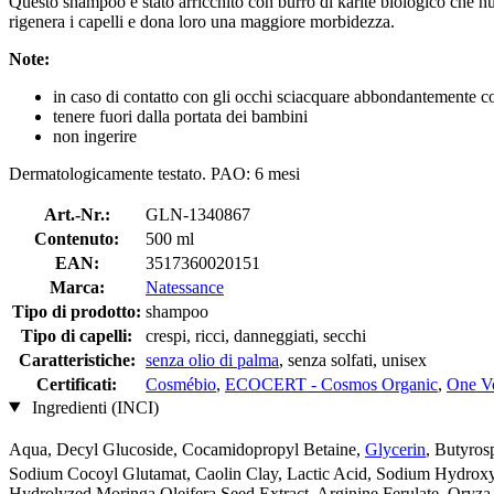
Questo shampoo è stato arricchito con burro di karité biologico che nu
rigenera i capelli e dona loro una maggiore morbidezza.
Note:
in caso di contatto con gli occhi sciacquare abbondantemente 
tenere fuori dalla portata dei bambini
non ingerire
Dermatologicamente testato. PAO: 6 mesi
Art.-Nr.:
GLN-1340867
Contenuto:
500 ml
EAN:
3517360020151
Marca:
Natessance
Tipo di prodotto:
shampoo
Tipo di capelli:
crespi, ricci, danneggiati, secchi
Caratteristiche:
senza olio di palma
, senza solfati, unisex
Certificati:
Cosmébio
,
ECOCERT - Cosmos Organic
,
One V
Ingredienti (INCI)
Aqua, Decyl Glucoside, Cocamidopropyl Betaine,
Glycerin
, Butyros
Sodium Cocoyl Glutamat, Caolin Clay, Lactic Acid, Sodium Hydroxy
Hydrolyzed Moringa Oleifera Seed Extract, Arginine Ferulate, Oryza