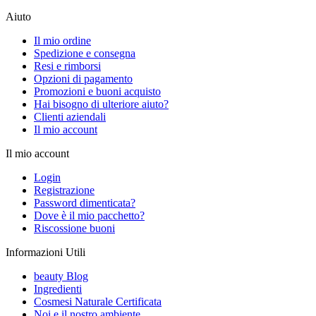
Aiuto
Il mio ordine
Spedizione e consegna
Resi e rimborsi
Opzioni di pagamento
Promozioni e buoni acquisto
Hai bisogno di ulteriore aiuto?
Clienti aziendali
Il mio account
Il mio account
Login
Registrazione
Password dimenticata?
Dove è il mio pacchetto?
Riscossione buoni
Informazioni Utili
beauty Blog
Ingredienti
Cosmesi Naturale Certificata
Noi e il nostro ambiente