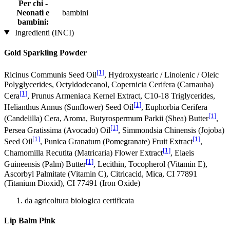
Per chi -
Neonati e
bambini
bambini:
Ingredienti (INCI)
Gold Sparkling Powder
[1]
Ricinus Communis Seed Oil
, Hydroxystearic / Linolenic / Oleic
Polyglycerides, Octyldodecanol, Copernicia Cerifera (Carnauba)
[1]
Cera
, Prunus Armeniaca Kernel Extract, C10-18 Triglycerides,
[1]
Helianthus Annus (Sunflower) Seed Oil
, Euphorbia Cerifera
[1]
(Candelilla) Cera, Aroma, Butyrospermum Parkii (Shea) Butter
,
[1]
Persea Gratissima (Avocado) Oil
, Simmondsia Chinensis (Jojoba)
[1]
[1]
Seed Oil
, Punica Granatum (Pomegranate) Fruit Extract
,
[1]
Chamomilla Recutita (Matricaria) Flower Extract
, Elaeis
[1]
Guineensis (Palm) Butter
, Lecithin, Tocopherol (Vitamin E),
Ascorbyl Palmitate (Vitamin C), Citricacid, Mica, CI 77891
(Titanium Dioxid), CI 77491 (Iron Oxide)
da agricoltura biologica certificata
Lip Balm Pink