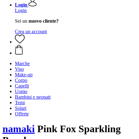
Login
Login
Sei un
nuovo cliente?
Crea un account
Marche
Viso
Make-up
Corpo
Capelli
Uomo
Bambini e neonati
Temi
Solari
Offerte
namaki
Pink Fox Sparkling