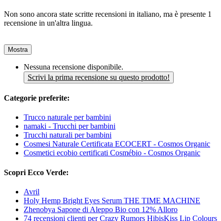
Non sono ancora state scritte recensioni in italiano, ma è presente 1
recensione in un'altra lingua.
Mostra
Nessuna recensione disponibile.
Scrivi la prima recensione su questo prodotto!
Categorie preferite:
Trucco naturale per bambini
namaki - Trucchi per bambini
Trucchi naturali per bambini
Cosmesi Naturale Certificata ECOCERT - Cosmos Organic
Cosmetici ecobio certificati Cosmébio - Cosmos Organic
Scopri Ecco Verde:
Avril
Holy Hemp Bright Eyes Serum THE TIME MACHINE
Zhenobya Sapone di Aleppo Bio con 12% Alloro
74 recensioni clienti per Crazy Rumors HibisKiss Lip Colours