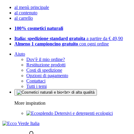
al menù principale
al contenuto
al carrello
100% cosmetici naturali
Italia: spedizione standard gratuita
a partire da € 49,90
Almeno 1 campioncino gratuito
con ogni ordine
Aiuto
Dov'è il mio ordine?
Restituzione prodotti
Costi di spedizione
Opzioni di pagamento
Contattaci
Tutti i temi
More inspiration
Detersivi e detergenti ecologici