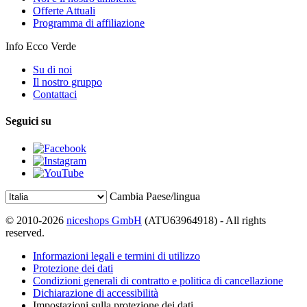
Offerte Attuali
Programma di affiliazione
Info Ecco Verde
Su di noi
Il nostro gruppo
Contattaci
Seguici su
Cambia Paese/lingua
© 2010-2026
niceshops GmbH
(ATU63964918) - All rights
reserved.
Informazioni legali e termini di utilizzo
Protezione dei dati
Condizioni generali di contratto e politica di cancellazione
Dichiarazione di accessibilità
Impostazioni sulla protezione dei dati