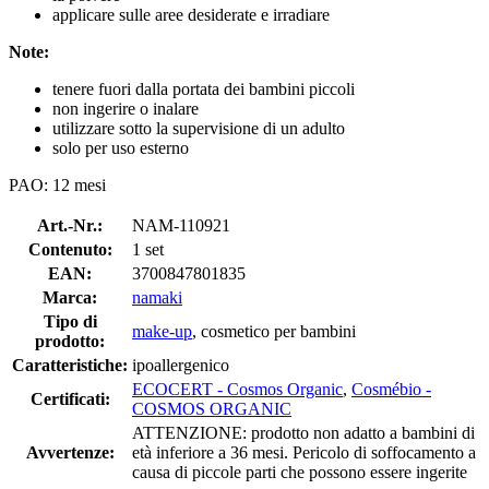
applicare sulle aree desiderate e irradiare
Note:
tenere fuori dalla portata dei bambini piccoli
non ingerire o inalare
utilizzare sotto la supervisione di un adulto
solo per uso esterno
PAO: 12 mesi
Art.-Nr.:
NAM-110921
Contenuto:
1 set
EAN:
3700847801835
Marca:
namaki
Tipo di
make-up
, cosmetico per bambini
prodotto:
Caratteristiche:
ipoallergenico
ECOCERT - Cosmos Organic
,
Cosmébio -
Certificati:
COSMOS ORGANIC
ATTENZIONE: prodotto non adatto a bambini di
Avvertenze:
età inferiore a 36 mesi. Pericolo di soffocamento a
causa di piccole parti che possono essere ingerite