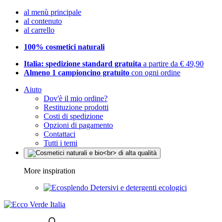
al menù principale
al contenuto
al carrello
100% cosmetici naturali
Italia: spedizione standard gratuita
a partire da € 49,90
Almeno 1 campioncino gratuito
con ogni ordine
Aiuto
Dov'è il mio ordine?
Restituzione prodotti
Costi di spedizione
Opzioni di pagamento
Contattaci
Tutti i temi
More inspiration
Detersivi e detergenti ecologici