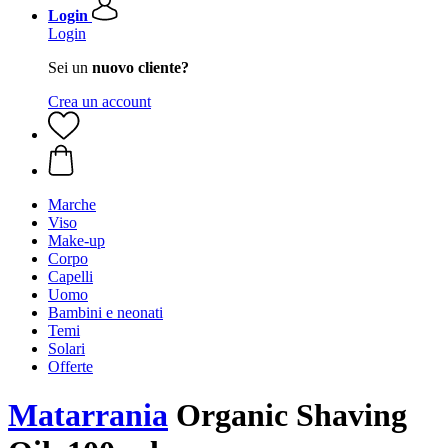
Login
Login
Sei un
nuovo cliente?
Crea un account
Marche
Viso
Make-up
Corpo
Capelli
Uomo
Bambini e neonati
Temi
Solari
Offerte
Matarrania
Organic Shaving