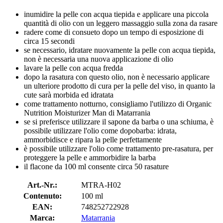
inumidire la pelle con acqua tiepida e applicare una piccola
quantità di olio con un leggero massaggio sulla zona da rasare
radere come di consueto dopo un tempo di esposizione di
circa 15 secondi
se necessario, idratare nuovamente la pelle con acqua tiepida,
non è necessaria una nuova applicazione di olio
lavare la pelle con acqua fredda
dopo la rasatura con questo olio, non è necessario applicare
un ulteriore prodotto di cura per la pelle del viso, in quanto la
cute sarà morbida ed idratata
come trattamento notturno, consigliamo l'utilizzo di Organic
Nutrition Moisturizer Man di Matarrania
se si preferisce utilizzare il sapone da barba o una schiuma, è
possibile utilizzare l'olio come dopobarba: idrata,
ammorbidisce e ripara la pelle perfettamente
è possibile utilizzare l'olio come trattamento pre-rasatura, per
proteggere la pelle e ammorbidire la barba
il flacone da 100 ml consente circa 50 rasature
Art.-Nr.:
MTRA-H02
Contenuto:
100 ml
EAN:
748252722928
Marca:
Matarrania