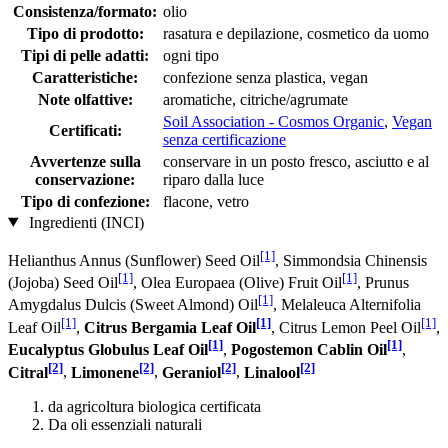
Consistenza/formato:
olio
Tipo di prodotto:
rasatura e depilazione, cosmetico da uomo
Tipi di pelle adatti:
ogni tipo
Caratteristiche:
confezione senza plastica, vegan
Note olfattive:
aromatiche, citriche/agrumate
Soil Association - Cosmos Organic
,
Vegan
Certificati:
senza certificazione
Avvertenze sulla
conservare in un posto fresco, asciutto e al
conservazione:
riparo dalla luce
Tipo di confezione:
flacone, vetro
Ingredienti (INCI)
[1]
Helianthus Annus (Sunflower) Seed Oil
, Simmondsia Chinensis
[1]
[1]
(Jojoba) Seed Oil
, Olea Europaea (Olive) Fruit Oil
, Prunus
[1]
Amygdalus Dulcis (Sweet Almond) Oil
, Melaleuca Alternifolia
[1]
[1]
[1]
Leaf Oil
,
Citrus Bergamia Leaf Oil
, Citrus Lemon Peel Oil
,
[1]
[1]
Eucalyptus Globulus Leaf Oil
,
Pogostemon Cablin Oil
,
[2]
[2]
[2]
[2]
Citral
,
Limonene
,
Geraniol
,
Linalool
da agricoltura biologica certificata
Da oli essenziali naturali