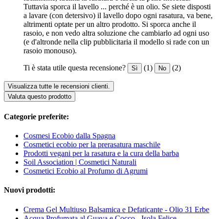
Tuttavia sporca il lavello ... perché è un olio. Se siete disposti
a lavare (con detersivo) il lavello dopo ogni rasatura, va bene,
altrimenti optate per un altro prodotto. Si sporca anche il
rasoio, e non vedo altra soluzione che cambiarlo ad ogni uso
(e d'altronde nella clip pubblicitaria il modello si rade con un
rasoio monouso).
Ti è stata utile questa recensione?
(1)
(2)
Sì
No
Visualizza tutte le recensioni clienti.
Valuta questo prodotto
Categorie preferite:
Cosmesi Ecobio dalla Spagna
Cosmetici ecobio per la prerasatura maschile
Prodotti vegani per la rasatura e la cura della barba
Soil Association | Cosmetici Naturali
Cosmetici Ecobio al Profumo di Agrumi
Nuovi prodotti:
Crema Gel Multiuso Balsamica e Defaticante - Olio 31 Erbe
Acqua Profumata al Guava e Cocco - Isola Felice