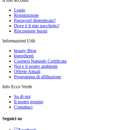
Il mio account
Login
Registrazione
Password dimenticata?
Dove è il mio pacchetto?
Riscossione buoni
Informazioni Utili
beauty Blog
Ingredienti
Cosmesi Naturale Certificata
Noi e il nostro ambiente
Offerte Attuali
Programma di affiliazione
Info Ecco Verde
Su di noi
Il nostro gruppo
Contattaci
Seguici su