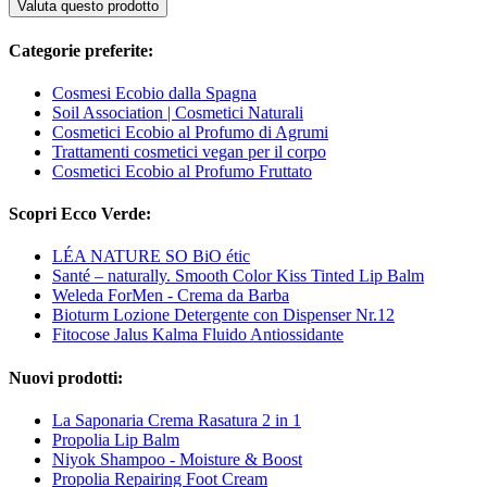
Valuta questo prodotto
Categorie preferite:
Cosmesi Ecobio dalla Spagna
Soil Association | Cosmetici Naturali
Cosmetici Ecobio al Profumo di Agrumi
Trattamenti cosmetici vegan per il corpo
Cosmetici Ecobio al Profumo Fruttato
Scopri Ecco Verde:
LÉA NATURE SO BiO étic
Santé – naturally. Smooth Color Kiss Tinted Lip Balm
Weleda ForMen - Crema da Barba
Bioturm Lozione Detergente con Dispenser Nr.12
Fitocose Jalus Kalma Fluido Antiossidante
Nuovi prodotti:
La Saponaria Crema Rasatura 2 in 1
Propolia Lip Balm
Niyok Shampoo - Moisture & Boost
Propolia Repairing Foot Cream