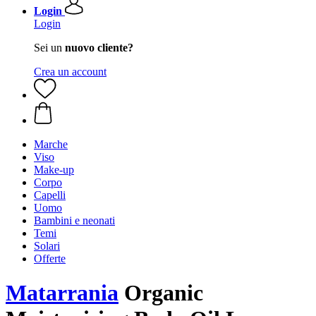
Login
Login
Sei un
nuovo cliente?
Crea un account
Marche
Viso
Make-up
Corpo
Capelli
Uomo
Bambini e neonati
Temi
Solari
Offerte
Matarrania
Organic