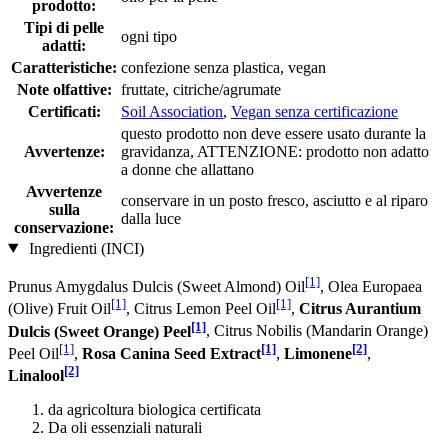
prodotto:
Tipi di pelle
ogni tipo
adatti:
Caratteristiche:
confezione senza plastica, vegan
Note olfattive:
fruttate, citriche/agrumate
Certificati:
Soil Association
,
Vegan senza certificazione
questo prodotto non deve essere usato durante la
Avvertenze:
gravidanza, ATTENZIONE: prodotto non adatto
a donne che allattano
Avvertenze
conservare in un posto fresco, asciutto e al riparo
sulla
dalla luce
conservazione:
Ingredienti (INCI)
[1]
Prunus Amygdalus Dulcis (Sweet Almond) Oil
, Olea Europaea
[1]
[1]
(Olive) Fruit Oil
, Citrus Lemon Peel Oil
,
Citrus Aurantium
[1]
Dulcis (Sweet Orange) Peel
, Citrus Nobilis (Mandarin Orange)
[1]
[1]
[2]
Peel Oil
,
Rosa Canina Seed Extract
,
Limonene
,
[2]
Linalool
da agricoltura biologica certificata
Da oli essenziali naturali