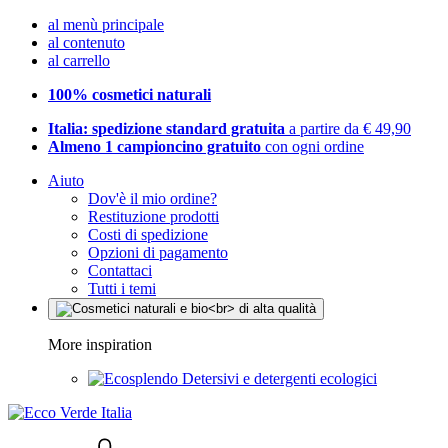
al menù principale
al contenuto
al carrello
100% cosmetici naturali
Italia: spedizione standard gratuita
a partire da € 49,90
Almeno 1 campioncino gratuito
con ogni ordine
Aiuto
Dov'è il mio ordine?
Restituzione prodotti
Costi di spedizione
Opzioni di pagamento
Contattaci
Tutti i temi
More inspiration
Detersivi e detergenti ecologici