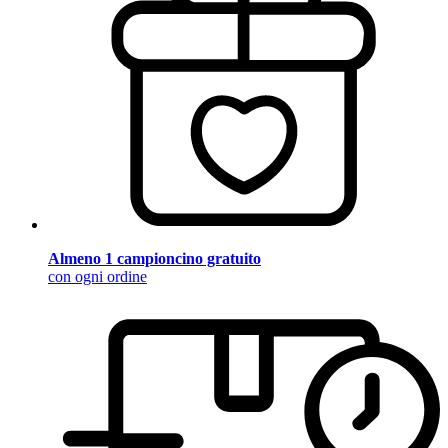
Almeno 1 campioncino gratuito
con ogni ordine