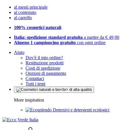
al menù principale
al contenuto
al carrello
100% cosmetici naturali
Italia: spedizione standard gratuita
a partire da € 49,90
Almeno 1 campioncino gratuito
con ogni ordine
Aiuto
Dov'è il mio ordine?
Restituzione prodotti
Costi di spedizione
Opzioni di pagamento
Contattaci
Tutti i temi
More inspiration
Detersivi e detergenti ecologici