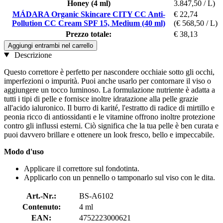
Honey (4 ml)
3.847,50 / L)
MÁDARA Organic Skincare CITY CC Anti-
€ 22,74
Pollution CC Cream SPF 15, Medium (40 ml)
(€ 568,50 / L)
Prezzo totale:
€ 38,13
Aggiungi entrambi nel carrello
Descrizione
Questo correttore è perfetto per nascondere occhiaie sotto gli occhi,
imperfezioni o impurità. Puoi anche usarlo per contornare il viso o
aggiungere un tocco luminoso. La formulazione nutriente è adatta a
tutti i tipi di pelle e fornisce inoltre idratazione alla pelle grazie
all'acido ialuronico. Il burro di karité, l'estratto di radice di mirtillo e
peonia ricco di antiossidanti e le vitamine offrono inoltre protezione
contro gli influssi esterni. Ciò significa che la tua pelle è ben curata e
puoi davvero brillare e ottenere un look fresco, bello e impeccabile.
Modo d'uso
Applicare il correttore sul fondotinta.
Applicarlo con un pennello o tamponarlo sul viso con le dita.
Art.-Nr.:
BS-A6102
Contenuto:
4 ml
EAN:
4752223000621