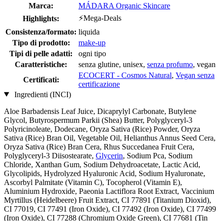
Marca:
MÁDARA Organic Skincare
⚡Mega-Deals
Highlights:
Consistenza/formato:
liquida
Tipo di prodotto:
make-up
Tipi di pelle adatti:
ogni tipo
Caratteristiche:
senza glutine, unisex,
senza profumo
, vegan
ECOCERT - Cosmos Natural
,
Vegan senza
Certificati:
certificazione
Ingredienti (INCI)
Aloe Barbadensis Leaf Juice, Dicaprylyl Carbonate, Butylene
Glycol, Butyrospermum Parkii (Shea) Butter, Polyglyceryl-3
Polyricinoleate, Dodecane, Oryza Sativa (Rice) Powder, Oryza
Sativa (Rice) Bran Oil, Vegetable Oil, Helianthus Annus Seed Cera,
Oryza Sativa (Rice) Bran Cera, Rhus Succedanea Fruit Cera,
Polyglyceryl-3 Diisostearate,
Glycerin
, Sodium Pca, Sodium
Chloride, Xanthan Gum, Sodium Dehydroacetate, Lactic Acid,
Glycolipids, Hydrolyzed Hyaluronic Acid, Sodium Hyaluronate,
Ascorbyl Palmitate (Vitamin C), Tocopherol (Vitamin E),
Aluminium Hydroxide, Paeonia Lactiflora Root Extract, Vaccinium
Myrtillus (Heidelbeere) Fruit Extract, CI 77891 (Titanium Dioxid),
CI 77019, CI 77491 (Iron Oxide), CI 77492 (Iron Oxide), CI 77499
(Iron Oxide), CI 77288 (Chromium Oxide Green), CI 77681 (Tin