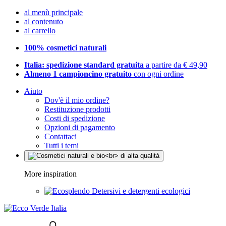
al menù principale
al contenuto
al carrello
100% cosmetici naturali
Italia: spedizione standard gratuita
a partire da € 49,90
Almeno 1 campioncino gratuito
con ogni ordine
Aiuto
Dov'è il mio ordine?
Restituzione prodotti
Costi di spedizione
Opzioni di pagamento
Contattaci
Tutti i temi
More inspiration
Detersivi e detergenti ecologici