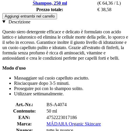
Shampoo, 250 ml
(€ 64,36 / L)
Prezzo totale:
€ 38,58
Aggiungi entrambi nel carrello
Descrizione
Questo siero detergente efficace e delicato è formulato con acido
lattico e ialuronico ed elimina le cellule morte della pelle, lo sporco e
il sebo in eccesso. Garantisce inoltre il giusto livello di idratazione e
un cuoio capelluto pulito e idratato. Grazie all'estratto di finferli, la
formula senza profumo è ricca di aminoacidi, vitamine e
antiossidanti e crea le condizioni perfette per capelli forti e belli.
Modo d'uso
Massaggiare sul cuoio capelluto asciutto.
Risciacquare dopo 3-5 minuti.
Proseguire poi con lo shampoo solito.
Utilizzare settimanalmente.
Art.-Nr.:
BS-A4074
Contenuto:
50 ml
EAN:
4752223017186
Marca:
MÁDARA Organic Skincare
Nuance:
tutte le nuance