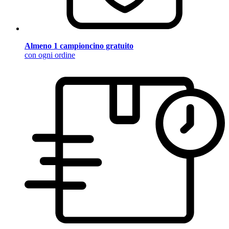
Almeno 1 campioncino gratuito
con ogni ordine