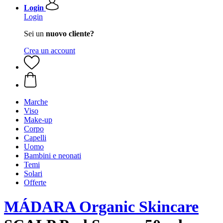
Login
Login
Sei un
nuovo cliente?
Crea un account
Marche
Viso
Make-up
Corpo
Capelli
Uomo
Bambini e neonati
Temi
Solari
Offerte
MÁDARA Organic Skincare