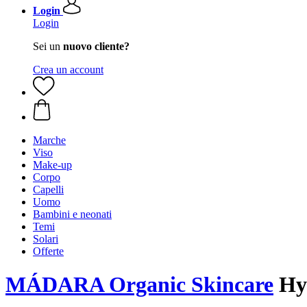
Login
Login
Sei un
nuovo cliente?
Crea un account
Marche
Viso
Make-up
Corpo
Capelli
Uomo
Bambini e neonati
Temi
Solari
Offerte
MÁDARA Organic Skincare
Hya