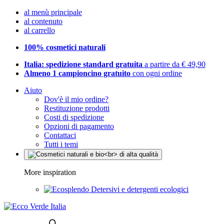
al menù principale
al contenuto
al carrello
100% cosmetici naturali
Italia: spedizione standard gratuita
a partire da € 49,90
Almeno 1 campioncino gratuito
con ogni ordine
Aiuto
Dov'è il mio ordine?
Restituzione prodotti
Costi di spedizione
Opzioni di pagamento
Contattaci
Tutti i temi
More inspiration
Detersivi e detergenti ecologici