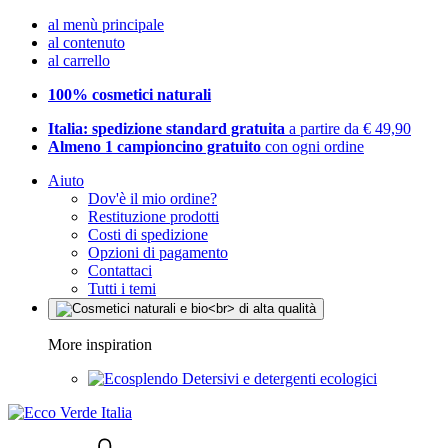
al menù principale
al contenuto
al carrello
100% cosmetici naturali
Italia: spedizione standard gratuita
a partire da € 49,90
Almeno 1 campioncino gratuito
con ogni ordine
Aiuto
Dov'è il mio ordine?
Restituzione prodotti
Costi di spedizione
Opzioni di pagamento
Contattaci
Tutti i temi
More inspiration
Detersivi e detergenti ecologici