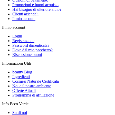
Opzioni di pagamento
Promozioni e buoni acquisto
Hai bisogno di ulteriore aiuto?
Clienti aziendali
Il mio account
Il mio account
Login
Registrazione
Password dimenticata?
Dove è il mio pacchetto?
Riscossione buoni
Informazioni Utili
beauty Blog
Ingredienti
Cosmesi Naturale Certificata
Noi e il nostro ambiente
Offerte Attuali
Programma di affiliazione
Info Ecco Verde
Su di noi