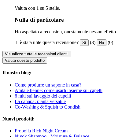
Valuta con 1 su 5 stelle.
Nulla di particolare
Ho aspettato a recensirla, onestamente nessun effetto
Ti è stata utile questa recensione?
(3)
(0)
Sì
No
Visualizza tutte le recensioni clienti.
Valuta questo prodotto
Il nostro blog:
Come produrre un sapone in casa?
Amla e henné: come usarli insieme sui capelli
6 miti sul lavaggio dei capelli
La canapa: pianta versatile
Co-Washing & Squish to Condish
Nuovi prodotti:
Propolia Rich Night Cream
Niyok Shampoo - Moisture & Balance