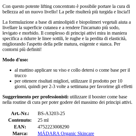
Con questo potente lifting concentrato è possibile portare la cura di
bellezza ad un nuovo livello! La pelle risulterà più turgida e liscia!I
La formulazione a base di aminolipidi e biopolimeri vegetali aiuta a
livellare la superficie cutanea e a rendere l'incarnato più sodo,
levigato e morbido. Il complesso di principi attivi mira in maniera
specifica a ridurre le linee sottili, le rughe e la perdita di elasticità,
migliorando l'aspetto della pelle matura, esigente e stanca. Per
contorni più definiti!
Modo d'uso:
al mattino applicare su viso e collo detersi o come base per il
trucco
per ottenere risultati migliori, utilizzare il prodotto per 10
giorni, quindi per 2-3 volte a settimana per favorirne gli effetti
Suggerimento per professionisti:
utilizzare il booster come base
nella routine di cura per poter godere del massimo dei principi attivi.
Art.-Nr.:
BS-A3203-25
Contenuto:
25 ml
EAN:
4752223008290
Marca:
MÁDARA Organic Skincare