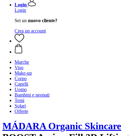
Login
Login
Sei un
nuovo cliente?
Crea un account
Marche
Viso
Make-up
Corpo
Capelli
Uomo
Bambini e neonati
Temi
Solari
Offerte
MÁDARA Organic Skincare