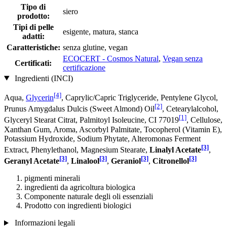
Tipo di
siero
prodotto:
Tipi di pelle
esigente, matura, stanca
adatti:
Caratteristiche:
senza glutine, vegan
ECOCERT - Cosmos Natural
,
Vegan senza
Certificati:
certificazione
Ingredienti (INCI)
[4]
Aqua,
Glycerin
, Caprylic/Capric Triglyceride, Pentylene Glycol,
[2]
Prunus Amygdalus Dulcis (Sweet Almond) Oil
, Cetearylalcohol,
[1]
Glyceryl Stearat Citrat, Palmitoyl Isoleucine, CI 77019
, Cellulose,
Xanthan Gum, Aroma, Ascorbyl Palmitate, Tocopherol (Vitamin E),
Potassium Hydroxide, Sodium Phytate, Alteromonas Ferment
[3]
Extract, Phenylethanol, Magnesium Stearate,
Linalyl Acetate
,
[3]
[3]
[3]
[3]
Geranyl Acetate
,
Linalool
,
Geraniol
,
Citronellol
pigmenti minerali
ingredienti da agricoltura biologica
Componente naturale degli oli essenziali
Prodotto con ingredienti biologici
Informazioni legali