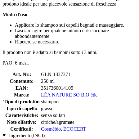
prodotto ideale per una piacevole sensazione di freschezza.
Modo d'uso
Applicare lo shampoo sui capelli bagnati e massaggiare.
Lasciare agire per qualche minuto e risciacquare
abbondantemente.
Ripetere se necessario.
Il prodotto non è adatto ai bambini sotto i 3 anni.
PAO: 6 mesi.
Art.-Nr.:
GLN-1337371
Contenuto:
250 ml
EAN:
3517360014105
Marca:
LÉA NATURE SO BiO étic
Tipo di prodotto:
shampoo
Tipo di capelli:
grassi
Caratteristiche:
senza solfati
Note olfattive:
citriche/agrumate
Certificati:
Cosmébio
,
ECOCERT
Ingredienti (INCI)