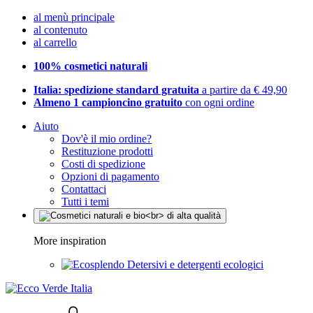
al menù principale
al contenuto
al carrello
100% cosmetici naturali
Italia: spedizione standard gratuita
a partire da € 49,90
Almeno 1 campioncino gratuito
con ogni ordine
Aiuto
Dov'è il mio ordine?
Restituzione prodotti
Costi di spedizione
Opzioni di pagamento
Contattaci
Tutti i temi
More inspiration
Detersivi e detergenti ecologici