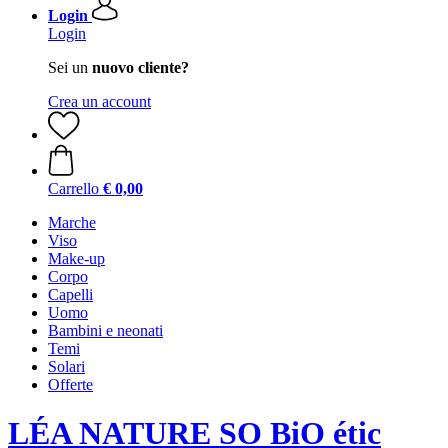
Login
Login
Sei un
nuovo cliente?
Crea un account
Carrello
€ 0,00
Marche
Viso
Make-up
Corpo
Capelli
Uomo
Bambini e neonati
Temi
Solari
Offerte
LÉA NATURE SO BiO étic