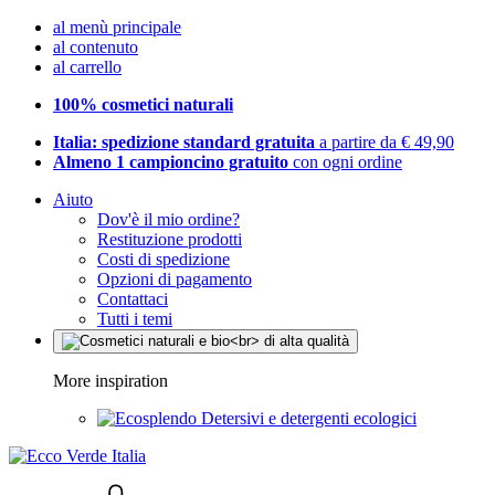
al menù principale
al contenuto
al carrello
100% cosmetici naturali
Italia: spedizione standard gratuita
a partire da € 49,90
Almeno 1 campioncino gratuito
con ogni ordine
Aiuto
Dov'è il mio ordine?
Restituzione prodotti
Costi di spedizione
Opzioni di pagamento
Contattaci
Tutti i temi
More inspiration
Detersivi e detergenti ecologici