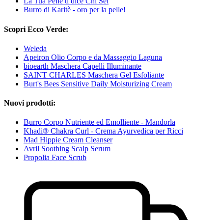
La Tua Pelle ti dice Chi Sei
Burro di Karitè - oro per la pelle!
Scopri Ecco Verde:
Weleda
Apeiron Olio Corpo e da Massaggio Laguna
bioearth Maschera Capelli Illuminante
SAINT CHARLES Maschera Gel Esfoliante
Burt's Bees Sensitive Daily Moisturizing Cream
Nuovi prodotti:
Burro Corpo Nutriente ed Emolliente - Mandorla
Khadi® Chakra Curl - Crema Ayurvedica per Ricci
Mad Hippie Cream Cleanser
Avril Soothing Scalp Serum
Propolia Face Scrub