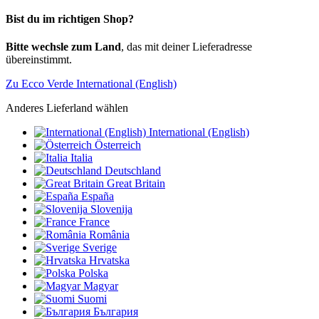
Bist du im richtigen Shop?
Bitte wechsle zum Land
, das mit deiner Lieferadresse
übereinstimmt.
Zu Ecco Verde International (English)
Anderes Lieferland wählen
International (English)
Österreich
Italia
Deutschland
Great Britain
España
Slovenija
France
România
Sverige
Hrvatska
Polska
Magyar
Suomi
България