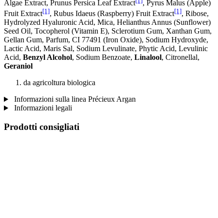
[1]
Algae Extract, Prunus Persica Leaf Extract
, Pyrus Malus (Apple)
[1]
[1]
Fruit Extract
, Rubus Idaeus (Raspberry) Fruit Extract
, Ribose,
Hydrolyzed Hyaluronic Acid, Mica, Helianthus Annus (Sunflower)
Seed Oil, Tocopherol (Vitamin E), Sclerotium Gum, Xanthan Gum,
Gellan Gum, Parfum, CI 77491 (Iron Oxide), Sodium Hydroxyde,
Lactic Acid, Maris Sal, Sodium Levulinate, Phytic Acid, Levulinic
Acid,
Benzyl Alcohol
, Sodium Benzoate,
Linalool
, Citronellal,
Geraniol
da agricoltura biologica
Informazioni sulla linea Précieux Argan
Informazioni legali
Prodotti consigliati