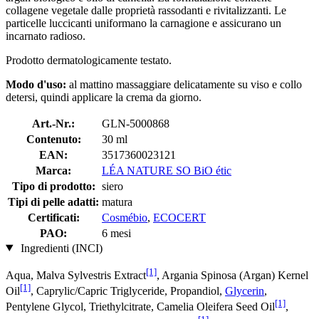
collagene vegetale dalle proprietà rassodanti e rivitalizzanti. Le
particelle luccicanti uniformano la carnagione e assicurano un
incarnato radioso.
Prodotto dermatologicamente testato.
Modo d'uso:
al mattino massaggiare delicatamente su viso e collo
detersi, quindi applicare la crema da giorno.
Art.-Nr.:
GLN-5000868
Contenuto:
30 ml
EAN:
3517360023121
Marca:
LÉA NATURE SO BiO étic
Tipo di prodotto:
siero
Tipi di pelle adatti:
matura
Certificati:
Cosmébio
,
ECOCERT
PAO:
6 mesi
Ingredienti (INCI)
[1]
Aqua, Malva Sylvestris Extract
, Argania Spinosa (Argan) Kernel
[1]
Oil
, Caprylic/Capric Triglyceride, Propandiol,
Glycerin
,
[1]
Pentylene Glycol, Triethylcitrate, Camelia Oleifera Seed Oil
,