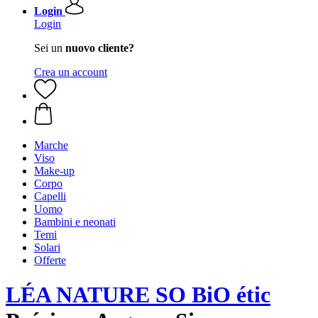
Login
Login
Sei un
nuovo cliente?
Crea un account
Marche
Viso
Make-up
Corpo
Capelli
Uomo
Bambini e neonati
Temi
Solari
Offerte
LÉA NATURE SO BiO étic