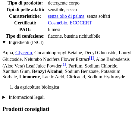
Tipo di prodotto:
detergente corpo
Tipi di pelle adatti:
sensibile, secca
Caratteristiche:
senza olio di palma
, senza solfati
Certificati:
Cosmébio
,
ECOCERT
PAO:
6 mesi
Tipo di confezione:
flacone, bustina richiudibile
Ingredienti (INCI)
Aqua,
Glycerin
, Cocamidopropyl Betaine, Decyl Glucoside, Lauryl
[1]
Glucoside, Nelumbo Nucifera Flower Extract
, Aloe Barbadensis
[1]
(Aloe Vera) Leaf Juice Powder
, Parfum, Sodium Chloride,
Xanthan Gum,
Benzyl Alcohol
, Sodium Benzoate, Potassium
Sorbate,
Limonene
, Lactic Acid, Citricacid, Sodium Hydroxyde
da agricoltura biologica
Informazioni legali
Prodotti consigliati