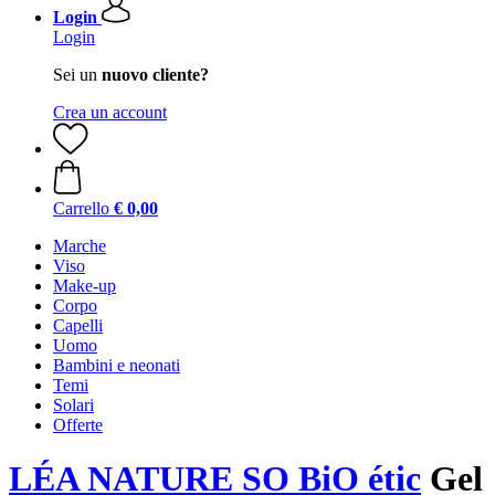
Login
Login
Sei un
nuovo cliente?
Crea un account
Carrello
€ 0,00
Marche
Viso
Make-up
Corpo
Capelli
Uomo
Bambini e neonati
Temi
Solari
Offerte
LÉA NATURE SO BiO étic
Gel