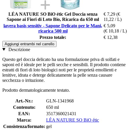
LÉA NATURE SO BiO étic Gel Doccia senza
€ 7,29
(€
Sapone ai Fiori di Loto Bio, Ricarica da 650 ml
11,22 / L)
lavera basis sensitiv - Sapone Delicato per le Mani,
€ 5,09
ricarica 500 ml
(€ 10,18 / L)
Prezzo totale:
€ 12,38
Aggiungi entrambi nel carrello
Descrizione
Questo gel doccia delicato ha una formulazione priva di solfati e
saponi ed è ideale per le pelli secche e sensibili. Il prodotto contiene
estratti di fiori di loto biologici noti per le proprietà emollienti e
lenitive, idrata e deterge delicatamente la pelle senza causare
secchezza o irritazione.
Prodotto dermatologicamente testato.
Art.-Nr.:
GLN-1341968
Contenuto:
650 ml
EAN:
3517360021431
Marca:
LÉA NATURE SO BiO étic
Consistenza/formato:
gel