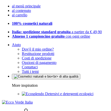
al menù principale
al contenuto
al carrello
100% cosmetici naturali
Italia: spedizione standard gratuita
a partire da € 49,90
Almeno 1 campioncino gratuito
con ogni ordine
Aiuto
Dov'è il mio ordine?
Restituzione prodotti
Costi di spedizione
Opzioni di pagamento
Contattaci
Tutti i temi
More inspiration
Detersivi e detergenti ecologici