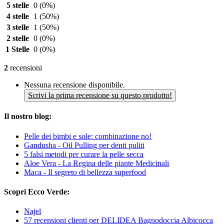
5 stelle
0
(0%)
4 stelle
1
(50%)
3 stelle
1
(50%)
2 stelle
0
(0%)
1 Stelle
0
(0%)
2
recensioni
Nessuna recensione disponibile.
Scrivi la prima recensione su questo prodotto!
Il nostro blog:
Pelle dei bimbi e sole: combinazione no!
Gandusha - Oil Pulling per denti puliti
5 falsi metodi per curare la pelle secca
Aloe Vera - La Regina delle piante Medicinali
Maca - Il segreto di bellezza superfood
Scopri Ecco Verde:
Najel
57 recensioni clienti per DELIDEA Bagnodoccia Albicocca