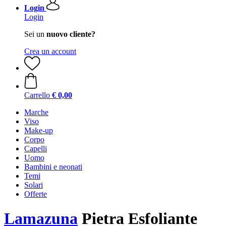
Login
Login
Sei un
nuovo cliente?
Crea un account
Carrello
€ 0,00
Marche
Viso
Make-up
Corpo
Capelli
Uomo
Bambini e neonati
Temi
Solari
Offerte
Lamazuna
Pietra Esfoliante