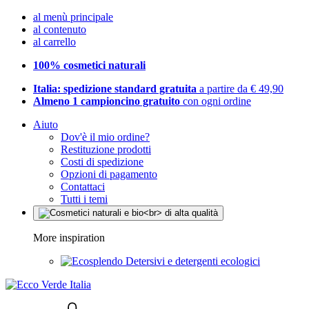
al menù principale
al contenuto
al carrello
100% cosmetici naturali
Italia: spedizione standard gratuita
a partire da € 49,90
Almeno 1 campioncino gratuito
con ogni ordine
Aiuto
Dov'è il mio ordine?
Restituzione prodotti
Costi di spedizione
Opzioni di pagamento
Contattaci
Tutti i temi
More inspiration
Detersivi e detergenti ecologici