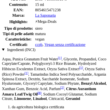
Contenuto:
15 ml
EAN:
8054615471238
Marca:
La Saponaria
⚡Mega-Deals
Highlights:
Tipo di prodotto:
siero
Tipi di pelle adatti:
matura
Caratteristiche:
vegan
Certificati:
ccpb
,
Vegan senza certificazione
Ingredienti (INCI)
[1]
Aqua, Punica Granatum Fruit Water
, Glycerin, Propandiol, Coco
Caprylate/Caprate, Polyglyceryl-3 Rice Branate, Hydrolyzed
[1]
Hibiscus Esculentus Extract, Oryza Sativa Extract
, Oryza Sativa
[1]
(Rice) Powder
, Tamarindus Indica Seed Polysaccharide, Argania
Spinosa Extract, Dextrin, Saccharide Isomerate, Sodium
Hyaluronate, Glyceryl Caprylate, Sodium Phytate,
Benzyl Alcohol
,
[2]
Xanthan Gum, Benzoic Acid, Parfum
,
Citrus Aurantium
[1]
Amara Leaf/Twig Oil
, Sodium Cocoyl Glutamat, Sodium
Citrate,
Limonene
,
Linalool
, Citricacid,
Geraniol
da agricoltura biologica certificata