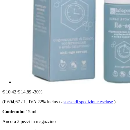
€ 10,42
€ 14,89
-30%
(
€ 694,67 / L
, IVA 22% inclusa
-
spese di spedizione escluse
)
Contenuto:
15 ml
Ancora 2 pezzi in magazzino