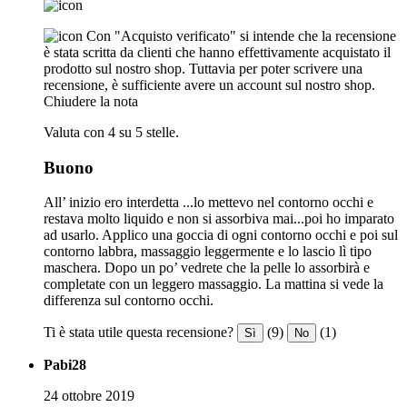
Con "Acquisto verificato" si intende che la recensione
è stata scritta da clienti che hanno effettivamente acquistato il
prodotto sul nostro shop. Tuttavia per poter scrivere una
recensione, è sufficiente avere un account sul nostro shop.
Chiudere la nota
Valuta con 4 su 5 stelle.
Buono
All’ inizio ero interdetta ...lo mettevo nel contorno occhi e
restava molto liquido e non si assorbiva mai...poi ho imparato
ad usarlo. Applico una goccia di ogni contorno occhi e poi sul
contorno labbra, massaggio leggermente e lo lascio lì tipo
maschera. Dopo un po’ vedrete che la pelle lo assorbirà e
completate con un leggero massaggio. La mattina si vede la
differenza sul contorno occhi.
Ti è stata utile questa recensione?
(9)
(1)
Sì
No
Pabi28
24 ottobre 2019