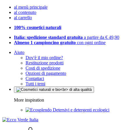
al menù principale
al contenuto
al carrello
100% cosmetici naturali
Italia: spedizione standard gratuita
a partire da € 49,90
Almeno 1 campioncino gratuito
con ogni ordine
Aiuto
Dov'è il mio ordine?
Restituzione prodotti
Costi di spedizione
Opzioni di pagamento
Contattaci
Tutti i temi
More inspiration
Detersivi e detergenti ecologici