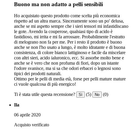
Buono ma non adatto a pelli sensibili
Ho acquistato questo prodotto come scelta più economica
rispetto ad un altra marca. Sinceramente sono un po' delusa,
anche se mi aspetto sempre che i sieri tensori mi infastidiscano
le gote. Avendo la couperose, qualsiasi tipo di acido è
fastidioso, mi irrita e mi fa arrossare. Probabilmente l'estratto
di melograno non fa per me. Per i resto il prodotto è buono
anche se non l'ho usato a lungo, è molto idratante e di buona
consistenza, di colore bianco lattiginoso e facile da miscelare
con altri sieri, acido ialuronico, ecc. Si assorbe molto bene e
anche se è vero che non profuma di fiori, dopo un istante
l'odore svanisce, ma si sa che odori erbacei o legnosi sono
tipici dei prodotti naturali.
Ottimo per le pelli di media età, forse per pelli mature mature
ci vuole qualcosa di più energico!
Ti è stata utile questa recensione?
(5)
(0)
Sì
No
Ila
06 aprile 2020
Acquisto verificato