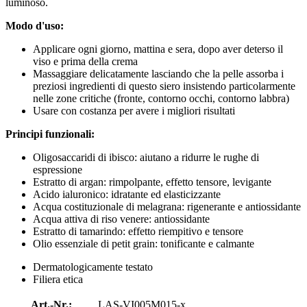
luminoso.
Modo d'uso:
Applicare ogni giorno, mattina e sera, dopo aver deterso il
viso e prima della crema
Massaggiare delicatamente lasciando che la pelle assorba i
preziosi ingredienti di questo siero insistendo particolarmente
nelle zone critiche (fronte, contorno occhi, contorno labbra)
Usare con costanza per avere i migliori risultati
Principi funzionali:
Oligosaccaridi di ibisco: aiutano a ridurre le rughe di
espressione
Estratto di argan: rimpolpante, effetto tensore, levigante
Acido ialuronico: idratante ed elasticizzante
Acqua costituzionale di melagrana: rigenerante e antiossidante
Acqua attiva di riso venere: antiossidante
Estratto di tamarindo: effetto riempitivo e tensore
Olio essenziale di petit grain: tonificante e calmante
Dermatologicamente testato
Filiera etica
Art.-Nr.:
LAS-VI005M015-x