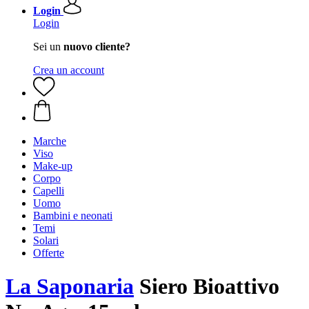
Login
Login
Sei un
nuovo cliente?
Crea un account
Marche
Viso
Make-up
Corpo
Capelli
Uomo
Bambini e neonati
Temi
Solari
Offerte
La Saponaria
Siero Bioattivo